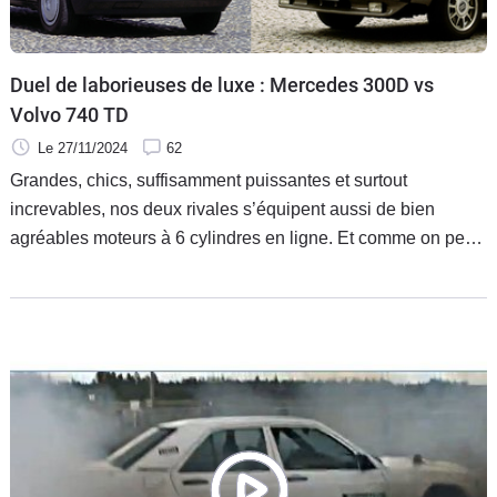
Flottes
Auto
Duel de laborieuses de luxe : Mercedes 300D vs
Services
Volvo 740 TD
Le 27/11/2024
62
Forum
Grandes, chics, suffisamment puissantes et surtout
increvables, nos deux rivales s’équipent aussi de bien
Moto
agréables moteurs à 6 cylindres en ligne. Et comme on peut
les passer en collection, elles représentent des moyens
Marques
intéressants de rouler vintage sans restrictions.