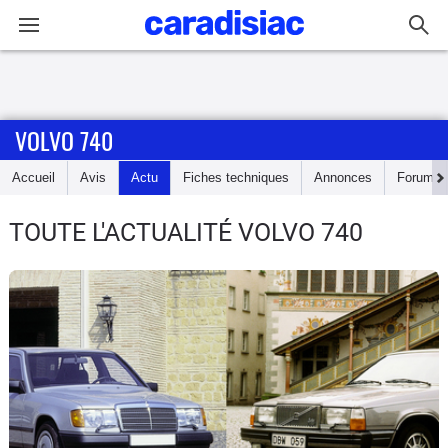
Connexion / Inscription
VOLVO 740
Accueil
Accueil
Avis
Actu
Fiches techniques
Annonces
Forum
Actu
TOUTE L'ACTUALITÉ VOLVO 740
Essais
Guide
d'achat
Electriques
Utilitaires