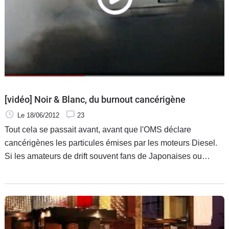
[vidéo] Noir & Blanc, du burnout cancérigène
Le 18/06/2012
23
Tout cela se passait avant, avant que l'OMS déclare
cancérigènes les particules émises par les moteurs Diesel.
Si les amateurs de drift souvent fans de Japonaises ou
d'Américaines fonctionnant à l'essence se sentaient peut-
être épargnés, nous avons découvert il y a quelque temps
que ça n'était pas le cas. Revenons sur cette pratique assez
étonnante du burnout Diesel et de son panache de fumée
noir et blanc que l'on sait désormais cancérigène !