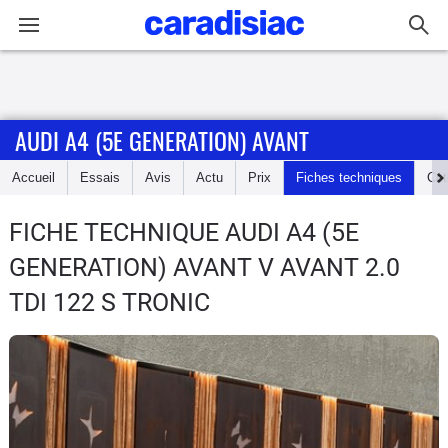
Connexion / Inscription
AUDI A4 (5E GENERATION) AVANT
Accueil
Accueil
Essais
Avis
Actu
Prix
Fiches techniques
Cot
Actu
FICHE TECHNIQUE AUDI A4 (5E
Essais
GENERATION) AVANT
V AVANT 2.0
Guide
TDI 122 S TRONIC
d'achat
Electriques
Utilitaires