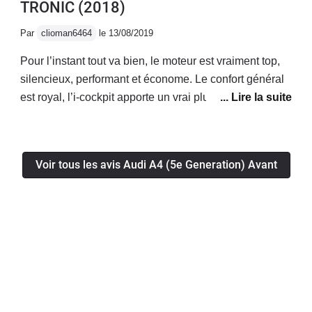
TRONIC
(2018)
Par
clioman6464
le 13/08/2019
Pour l’instant tout va bien, le moteur est vraiment top,
silencieux, performant et économe. Le confort général
est royal, l’i-cockpit apporte un vrai plus! La voiture a
l’air fiable, je n’ai eu aucun soucis mécanique/
électronique jusqu’à présent.Enfin le coffre généreux
permet d’avoir une voiture bonne à tout faire!
Voir tous les avis Audi A4 (5e Generation) Avant