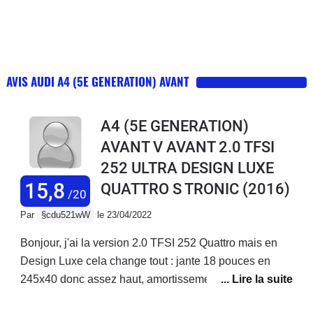
AVIS AUDI A4 (5E GENERATION) AVANT
A4 (5E GENERATION)
AVANT V AVANT 2.0 TFSI
252 ULTRA DESIGN LUXE
15,8
QUATTRO S TRONIC
(2016)
/20
Par
§cdu521wW
le 23/04/2022
Bonjour, j'ai la version 2.0 TFSI 252 Quattro mais en
Design Luxe cela change tout : jante 18 pouces en
245x40 donc assez haut, amortissement confort, siege
Sport electrique + cuir irreprochable, la boite S7 est