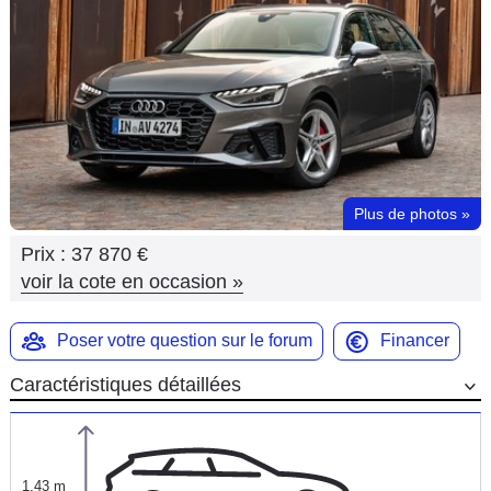
Flottes
Auto
Services
Forum
Plus de photos
»
Moto
Prix :
37 870 €
Marques
voir la cote en occasion
»
Poser votre question sur le forum
Financer
Caractéristiques détaillées
1,43 m