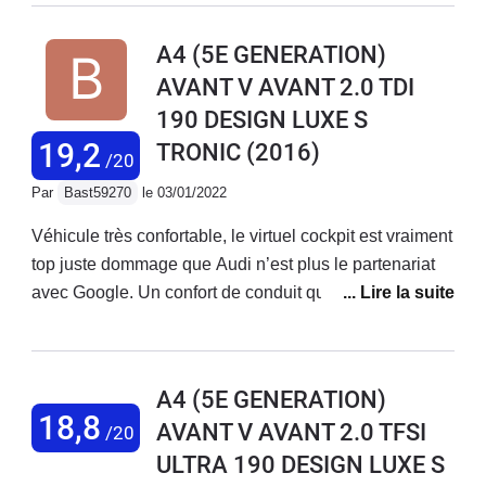
bien plus reactive que sur la A1 1.8 Tfsi ( de ma femme
) la puissance est bien presente mais delivrée en
A4 (5E GENERATION)
douceur et dans un silence surprenant ( vitre AV
AVANT V AVANT 2.0 TDI
feuilletée ). Pour autant le chrono est seul juge 26 s au
190 DESIGN LUXE S
1000 m et 5.9 s au 0 a 100 meme la BMW 330 i est
battue....Trés bonne routiere confortable tout en etant
19,2
TRONIC
(2016)
/20
dynamique, silencieuse.Pour moi c'est le compromis
Par
Bast59270
le 03/01/2022
ideale entre la BMW et la Mercedes.Bonne route CD
Véhicule très confortable, le virtuel cockpit est vraiment
top juste dommage que Audi n’est plus le partenariat
avec Google. Un confort de conduit qui m’a
complètement séduit!! Le m’y Audi Connect est
vraiment très bien avec une gestion du véhicule via le
smartphone. Attention toute fois au coût des licences
A4 (5E GENERATION)
pour peut de fonctionnalité. Autrement la véritable
18,8
AVANT V AVANT 2.0 TFSI
/20
deutsche qualité
ULTRA 190 DESIGN LUXE S