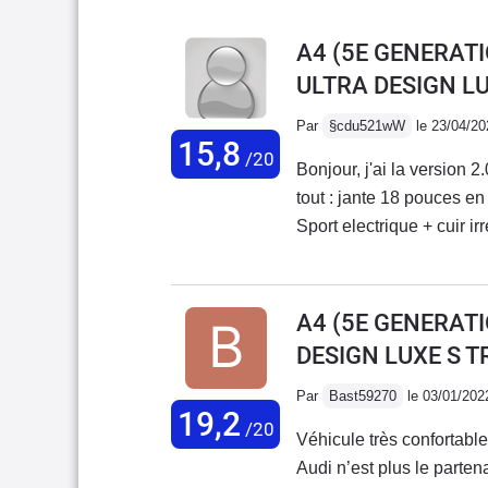
A4 (5E GENERATI
ULTRA DESIGN L
Par
§cdu521wW
le 23/04/20
15,8
/20
Bonjour, j'ai la version
tout : jante 18 pouces e
Sport electrique + cuir ir
A1 1.8 Tfsi ( de ma femm
douceur et dans un silenc
chrono est seul juge 26 
A4 (5E GENERATI
battue....Trés bonne rout
DESIGN LUXE S T
silencieuse.Pour moi c'e
Mercedes.Bonne route 
Par
Bast59270
le 03/01/202
19,2
/20
Véhicule très confortable
Audi n’est plus le parten