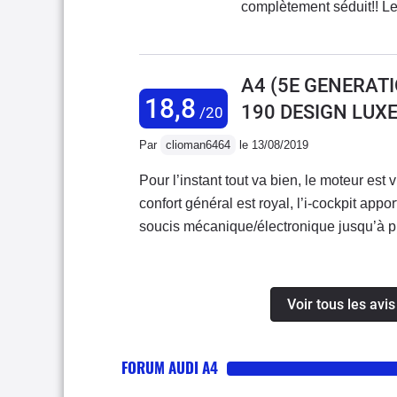
complètement séduit!! Le
gestion du véhicule via l
pour peut de fonctionnali
A4 (5E GENERATI
18,8
190 DESIGN LUXE
/20
Par
clioman6464
le 13/08/2019
Pour l’instant tout va bien, le moteur est
confort général est royal, l’i-cockpit appor
soucis mécanique/électronique jusqu’à pr
voiture bonne à tout faire!
Voir tous les avi
FORUM AUDI A4