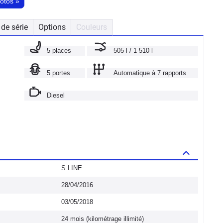
hotos
»
de série
Options
Couleurs
5 places
505 l / 1 510 l
5 portes
Automatique à 7 rapports
Diesel
S LINE
28/04/2016
03/05/2018
24 mois (kilométrage illimité)