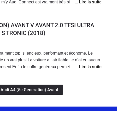
 m’y Audi Connect est vraiment très bien avec une
e smartphone. Attention toute fois au coût des licences
té. Autrement la véritable deutsche qualité
ON) AVANT V AVANT 2.0 TFSI ULTRA
 S TRONIC
(2018)
 vraiment top, silencieux, performant et économe. Le
te un vrai plus! La voiture a l’air fiable, je n’ai eu aucun
ésent.Enfin le coffre généreux permet d’avoir une
s Audi A4 (5e Generation) Avant