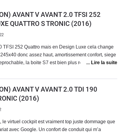
ON) AVANT V AVANT 2.0 TFSI 252
UXE QUATTRO S TRONIC
(2016)
22
 2.0 TFSI 252 Quattro mais en Design Luxe cela change
n 245x40 donc assez haut, amortissement confort, siege
reprochable, la boite S7 est bien plus reactive que sur la
e ) la puissance est bien presente mais delivrée en
e surprenant ( vitre AV feuilletée ). Pour autant le
s au 1000 m et 5.9 s au 0 a 100 meme la BMW 330 i est
ON) AVANT V AVANT 2.0 TDI 190
iere confortable tout en etant dynamique,
RONIC
(2016)
st le compromis ideale entre la BMW et la
CD
2
, le virtuel cockpit est vraiment top juste dommage que
ariat avec Google. Un confort de conduit qui m’a