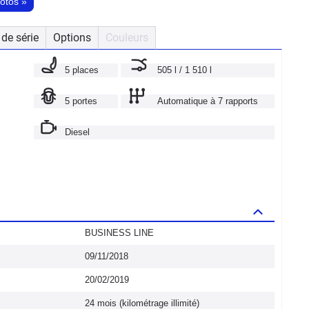
hotos
»
de série
Options
Couleurs
5 places
505 l / 1 510 l
5 portes
Automatique à 7 rapports
Diesel
BUSINESS LINE
09/11/2018
20/02/2019
24 mois (kilométrage illimité)