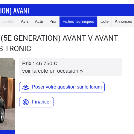
ION) AVANT
paratifs
Avis
Actu
Prix
Fiches techniques
Cote
Annonces
 (5E GENERATION) AVANT
V AVANT
 S TRONIC
Prix :
46 750 €
voir la cote en occasion
»
Poser votre question sur le forum
Financer