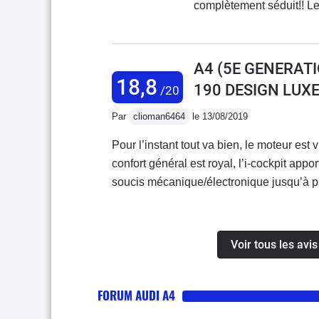
complètement séduit!! Le
gestion du véhicule via l
pour peut de fonctionnali
A4 (5E GENERATI
18,8
190 DESIGN LUXE
/20
Par
clioman6464
le 13/08/2019
Pour l’instant tout va bien, le moteur est
confort général est royal, l’i-cockpit appor
soucis mécanique/électronique jusqu’à pr
voiture bonne à tout faire!
Voir tous les avi
FORUM AUDI A4