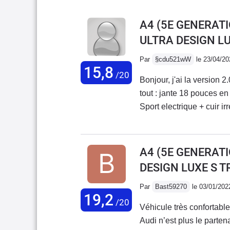
A4 (5E GENERATI
ULTRA DESIGN L
Par
§cdu521wW
le 23/04/20
15,8
/20
Bonjour, j'ai la version
tout : jante 18 pouces e
Sport electrique + cuir ir
A1 1.8 Tfsi ( de ma femm
douceur et dans un silenc
chrono est seul juge 26 
A4 (5E GENERATI
battue....Trés bonne rout
DESIGN LUXE S T
silencieuse.Pour moi c'e
Mercedes.Bonne route 
Par
Bast59270
le 03/01/202
19,2
/20
Véhicule très confortable
Audi n’est plus le parten