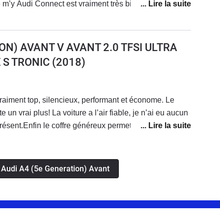
 m’y Audi Connect est vraiment très bien avec une
e smartphone. Attention toute fois au coût des licences
té. Autrement la véritable deutsche qualité
ON) AVANT V AVANT 2.0 TFSI ULTRA
 S TRONIC
(2018)
 vraiment top, silencieux, performant et économe. Le
te un vrai plus! La voiture a l’air fiable, je n’ai eu aucun
ésent.Enfin le coffre généreux permet d’avoir une
s Audi A4 (5e Generation) Avant