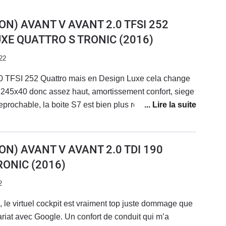
ON) AVANT V AVANT 2.0 TFSI 252
UXE QUATTRO S TRONIC
(2016)
22
 2.0 TFSI 252 Quattro mais en Design Luxe cela change
n 245x40 donc assez haut, amortissement confort, siege
reprochable, la boite S7 est bien plus reactive que sur la
e ) la puissance est bien presente mais delivrée en
e surprenant ( vitre AV feuilletée ). Pour autant le
s au 1000 m et 5.9 s au 0 a 100 meme la BMW 330 i est
ON) AVANT V AVANT 2.0 TDI 190
iere confortable tout en etant dynamique,
RONIC
(2016)
st le compromis ideale entre la BMW et la
CD
2
, le virtuel cockpit est vraiment top juste dommage que
ariat avec Google. Un confort de conduit qui m’a