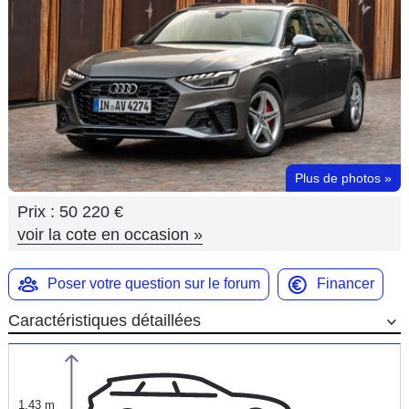
Flottes
Auto
Services
Forum
Plus de photos
»
Moto
Prix :
50 220 €
Marques
voir la cote en occasion
»
Poser votre question sur le forum
Financer
Caractéristiques détaillées
1,43 m