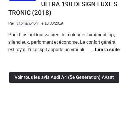
ULTRA 190 DESIGN LUXE S
TRONIC
(2018)
Par
clioman6464
le 13/08/2019
Pour l’instant tout va bien, le moteur est vraiment top,
silencieux, performant et économe. Le confort général
est royal, l’i-cockpit apporte un vrai plus! La voiture a
l’air fiable, je n’ai eu aucun soucis mécanique/
électronique jusqu’à présent.Enfin le coffre généreux
permet d’avoir une voiture bonne à tout faire!
Voir tous les avis Audi A4 (5e Generation) Avant