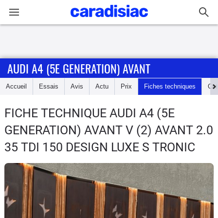
Connexion / Inscription
AUDI A4 (5E GENERATION) AVANT
Accueil
Accueil
Essais
Avis
Actu
Prix
Fiches techniques
Cot
Actu
FICHE TECHNIQUE AUDI A4 (5E
Essais
GENERATION) AVANT
V (2) AVANT 2.0
Guide
35 TDI 150 DESIGN LUXE S TRONIC
d'achat
Electriques
Utilitaires