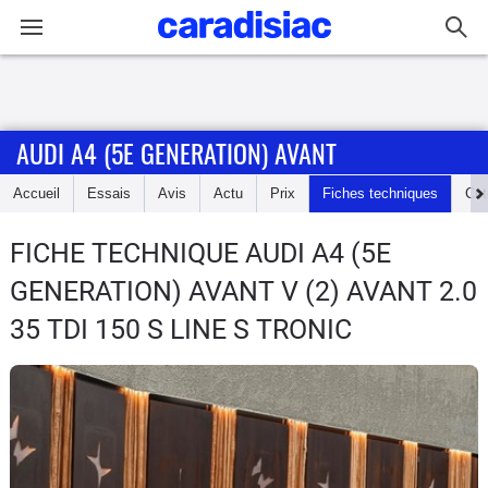
Connexion / Inscription
AUDI A4 (5E GENERATION) AVANT
Accueil
Accueil
Essais
Avis
Actu
Prix
Fiches techniques
Cot
Actu
FICHE TECHNIQUE AUDI A4 (5E
Essais
GENERATION) AVANT
V (2) AVANT 2.0
Guide
35 TDI 150 S LINE S TRONIC
d'achat
Electriques
Utilitaires