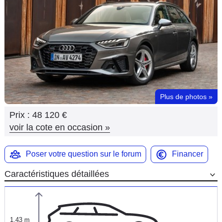
Flottes
Auto
Services
Forum
Plus de photos
»
Moto
Prix :
48 120 €
Marques
voir la cote en occasion
»
Poser votre question sur le forum
Financer
Caractéristiques détaillées
1,43 m