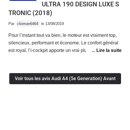
ULTRA 190 DESIGN LUXE S
TRONIC
(2018)
Par
clioman6464
le 13/08/2019
Pour l’instant tout va bien, le moteur est vraiment top,
silencieux, performant et économe. Le confort général
est royal, l’i-cockpit apporte un vrai plus! La voiture a
l’air fiable, je n’ai eu aucun soucis mécanique/
électronique jusqu’à présent.Enfin le coffre généreux
permet d’avoir une voiture bonne à tout faire!
Voir tous les avis Audi A4 (5e Generation) Avant