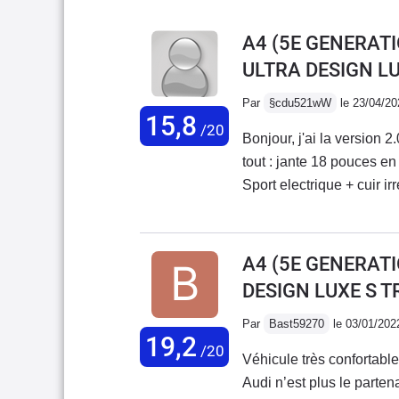
A4 (5E GENERATI
ULTRA DESIGN L
Par
§cdu521wW
le 23/04/20
15,8
/20
Bonjour, j'ai la version
tout : jante 18 pouces e
Sport electrique + cuir ir
A1 1.8 Tfsi ( de ma femm
douceur et dans un silenc
chrono est seul juge 26 
A4 (5E GENERATI
battue....Trés bonne rout
DESIGN LUXE S T
silencieuse.Pour moi c'e
Mercedes.Bonne route 
Par
Bast59270
le 03/01/202
19,2
/20
Véhicule très confortable
Audi n’est plus le parten