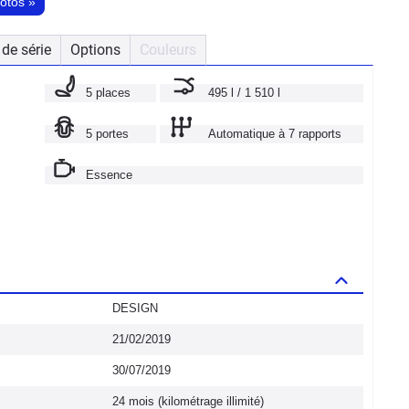
hotos
»
de série
Options
Couleurs
5 places
495 l / 1 510 l
5 portes
Automatique à 7 rapports
Essence
DESIGN
21/02/2019
30/07/2019
24 mois (kilométrage illimité)