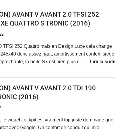
ON) AVANT V AVANT 2.0 TFSI 252
UXE QUATTRO S TRONIC
(2016)
22
 2.0 TFSI 252 Quattro mais en Design Luxe cela change
n 245x40 donc assez haut, amortissement confort, siege
reprochable, la boite S7 est bien plus reactive que sur la
e ) la puissance est bien presente mais delivrée en
e surprenant ( vitre AV feuilletée ). Pour autant le
s au 1000 m et 5.9 s au 0 a 100 meme la BMW 330 i est
ON) AVANT V AVANT 2.0 TDI 190
iere confortable tout en etant dynamique,
RONIC
(2016)
st le compromis ideale entre la BMW et la
CD
2
, le virtuel cockpit est vraiment top juste dommage que
ariat avec Google. Un confort de conduit qui m’a