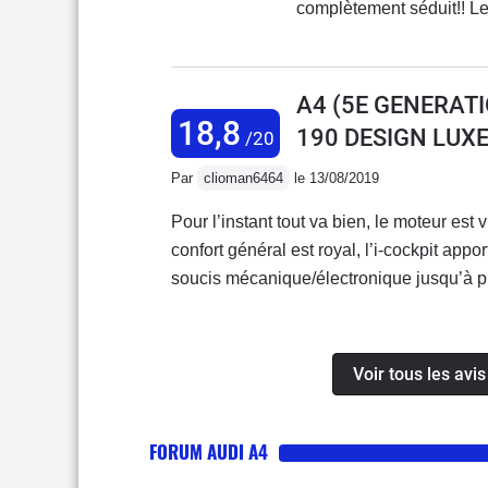
complètement séduit!! Le
gestion du véhicule via l
pour peut de fonctionnali
A4 (5E GENERATI
18,8
190 DESIGN LUXE
/20
Par
clioman6464
le 13/08/2019
Pour l’instant tout va bien, le moteur est
confort général est royal, l’i-cockpit appor
soucis mécanique/électronique jusqu’à pr
voiture bonne à tout faire!
Voir tous les avi
FORUM AUDI A4