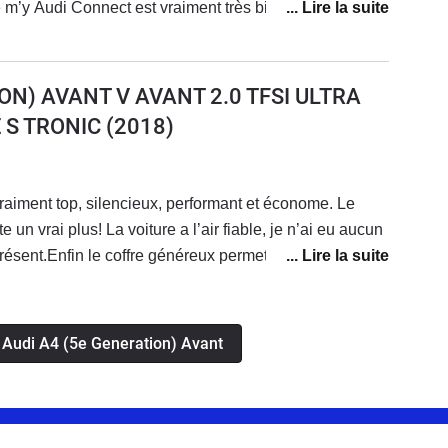
 m’y Audi Connect est vraiment très bien avec une
e smartphone. Attention toute fois au coût des licences
té. Autrement la véritable deutsche qualité
ON) AVANT V AVANT 2.0 TFSI ULTRA
 S TRONIC
(2018)
 vraiment top, silencieux, performant et économe. Le
te un vrai plus! La voiture a l’air fiable, je n’ai eu aucun
ésent.Enfin le coffre généreux permet d’avoir une
s Audi A4 (5e Generation) Avant