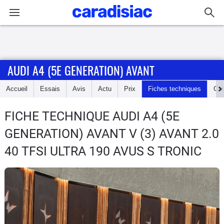
Connexion / Inscription
AUDI A4 (5E GENERATION) AVANT
Accueil
Accueil
Essais
Avis
Actu
Prix
Fiches techniques
Cot
Actu
FICHE TECHNIQUE AUDI A4 (5E
Essais
GENERATION) AVANT
V (3) AVANT 2.0
Guide
40 TFSI ULTRA 190 AVUS S TRONIC
d'achat
Electriques
Utilitaires