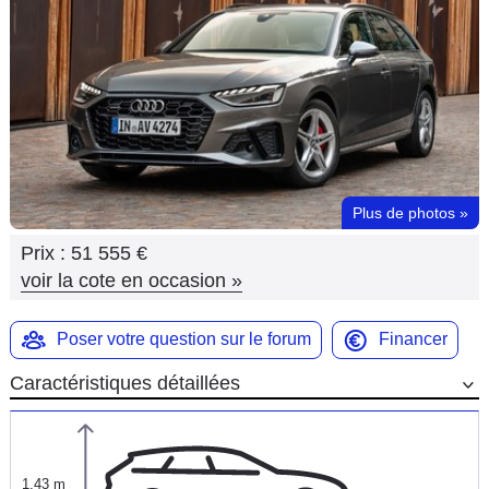
Flottes
Auto
Services
Forum
Plus de photos
»
Moto
Prix :
51 555 €
Marques
voir la cote en occasion
»
Poser votre question sur le forum
Financer
Caractéristiques détaillées
1,43 m