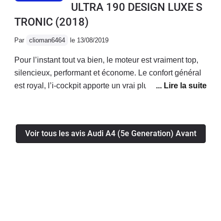
ULTRA 190 DESIGN LUXE S
TRONIC
(2018)
Par
clioman6464
le 13/08/2019
Pour l’instant tout va bien, le moteur est vraiment top,
silencieux, performant et économe. Le confort général
est royal, l’i-cockpit apporte un vrai plus! La voiture a
l’air fiable, je n’ai eu aucun soucis mécanique/
électronique jusqu’à présent.Enfin le coffre généreux
permet d’avoir une voiture bonne à tout faire!
Voir tous les avis Audi A4 (5e Generation) Avant