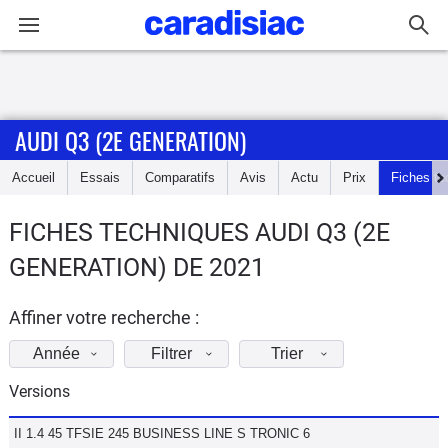
Connexion / Inscription
AUDI Q3 (2E GENERATION)
Accueil
Accueil
Essais
Comparatifs
Avis
Actu
Prix
Fiches te
Actu
FICHES TECHNIQUES AUDI Q3 (2E
Essais
GENERATION) DE 2021
Guide
d'achat
Affiner votre recherche :
Année
Filtrer
Trier
Electriques
Versions
Utilitaires
II 1.4 45 TFSIE 245 BUSINESS LINE S TRONIC 6