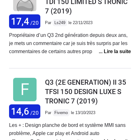
TDI 150 LIMITED S TRONIC
7
(2019)
17,4
/20
Par
Ls249
le 22/11/2023
Propriétaire d’un Q3 2nd génération depuis deux ans,
je mets un commentaire car je suis très surpris par les
commentaires de certains autres propriétaire.Je sors
d’un Tiguan Carat 1,4 tsi en boite auto et les deux
véhicules sont tres proches.Le Q3 est un excellent
véhicule, confortable, vaste a l’intérieur, compact a
Q3 (2E GENERATION) II 35
l'extérieur.Les materiaux sont de tres bonne qualité,
TFSI 150 DESIGN LUXE S
bien superieurs à ceux du Q2 (que j’avais avant le
TRONIC 7
(2019)
Tiguan)Absolument rien a déplorer depuis l’achat:
aucun problème électrique, mécanique ou sur le
14,6
/20
Par
Fivemo
le 13/10/2023
mobilier..Etonné aussi des remarques sur les
sifflements aérodynamiques car je ne perçois aucun
Les + : Design planche de bord et système MMI sans
bruit de ce type en roulant, juste le bruit quasi
problème, Apple car play et Android auto