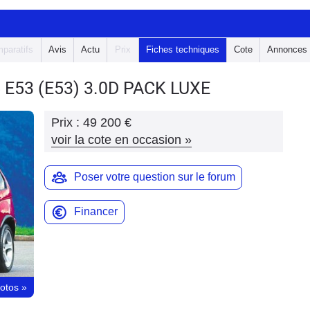
paratifs
Avis
Actu
Prix
Fiches techniques
Cote
Annonces
 E53
(E53) 3.0D PACK LUXE
Prix :
49 200 €
voir la cote en occasion
»
Poser votre question sur le forum
Financer
hotos
»