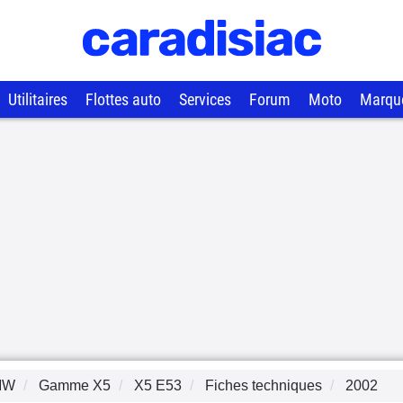
Utilitaires
Flottes auto
Services
Forum
Moto
Marqu
MW
Gamme
X5
X5 E53
Fiches techniques
2002