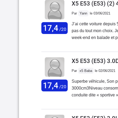
X5 E53 (E53) (2) 
Par
Yann
le 03/06/2021
J’ai cette voiture depuis
17,4
/20
pas du tout mon choix. Je 
week-end en balade et p
silencieuse pour 2004, la voiture possède également de nombreux
équipements qui à l’époq
de série) comme les rétr
X5 E53 (E53) 3.0
la marche arrière, clim 
Par
x5 Baba
le 02/06/2021
mettre un Android auto o
procure des sensations v
Superbe véhicule, Son poi
17,4
bonne accélération pour
/20
3000cm3Niveau consommat
font un transfer de masse
conduite dite « sportive 
part). Après faut pas dec
environ 15l facile Les p
voiture de sport. Si l’ent
serrure de porte, compre
Faut juste être prêt à pa
(les4) les moteurs de rem