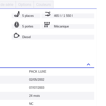
de série
Options
Couleurs
5 places
465 l / 1 550 l
5 portes
Mécanique
Diesel
PACK LUXE
02/05/2002
07/07/2003
24 mois
NC