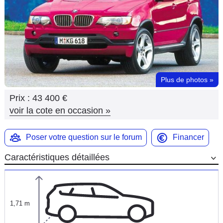
Flottes
Auto
Services
Forum
Plus de photos
»
Prix :
43 400 €
Moto
voir la cote en occasion
»
Marques
Poser votre question sur le forum
Financer
Caractéristiques détaillées
1,71 m