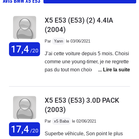
AVIS BMW X5 E53
X5 E53 (E53) (2) 4.4IA
(2004)
Par
Yann
le 03/06/2021
17,4
/20
J’ai cette voiture depuis 5 mois. Choisi
comme une young-timer, je ne regrette
pas du tout mon choix. Je l’utilise
chaque jour pour des trajets extra
urbains, le week-end en balade et
pour les vacances. Confortable,
X5 E53 (E53) 3.0D PACK
incroyablement silencieuse pour 2004,
(2003)
la voiture possède également de
nombreux équipements qui à l’époque
Par
x5 Baba
le 02/06/2021
étaient simplement révolutionnaires
17,4
/20
Superbe véhicule, Son point le plus
(ou pas du tout de série) comme les