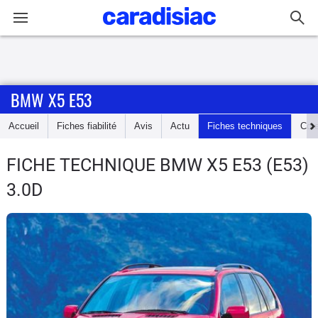
Connexion / Inscription
BMW X5 E53
Accueil
Accueil
Fiches fiabilité
Avis
Actu
Fiches techniques
Cot
Actu
FICHE TECHNIQUE BMW X5 E53
(E53)
Essais
3.0D
Guide
d'achat
Electriques
Utilitaires