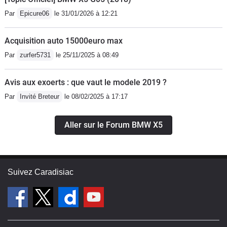
très élevéeUne certaine difficulté pour
Par
Epicure06
le 31/01/2026 à 12:21
trouver les pièces et les radios GPS
d’origine introuvable sur le marché
Acquisition auto 15000euro max
donc il faut opter pour une nouvelle
Par
zurfer5731
le 25/11/2025 à 08:49
radio (qui personnellement dénature
un peu car ce n’est pas de la même
Avis aux exoerts : que vaut le modele 2019 ?
époque et c’est flagrant)Même si c’est
Par
Invité Breteur
le 08/02/2025 à 17:17
un vieux diesel, il sent fort et a l’arrêt
c’est intoxication sûr depuis l’arrière
Aller sur le Forum BMW X5
Suivez Caradisiac