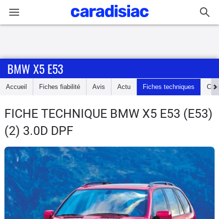
Connexion / Inscription
BMW X5 E53
Accueil
Accueil
Fiches fiabilité
Avis
Actu
Fiches techniques
Cot
Actu
FICHE TECHNIQUE BMW X5 E53
(E53)
Essais
(2) 3.0D DPF
Guide
d'achat
Electriques
Utilitaires