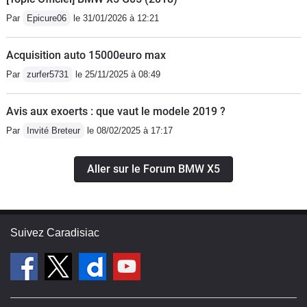
très élevéeUne certaine difficulté pour
Par
Epicure06
le 31/01/2026 à 12:21
trouver les pièces et les radios GPS
d’origine introuvable sur le marché
Acquisition auto 15000euro max
donc il faut opter pour une nouvelle
Par
zurfer5731
le 25/11/2025 à 08:49
radio (qui personnellement dénature
un peu car ce n’est pas de la même
Avis aux exoerts : que vaut le modele 2019 ?
époque et c’est flagrant)Même si c’est
Par
Invité Breteur
le 08/02/2025 à 17:17
un vieux diesel, il sent fort et a l’arrêt
c’est intoxication sûr depuis l’arrière
Aller sur le Forum BMW X5
Suivez Caradisiac