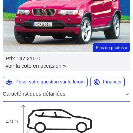
Flottes
Auto
Services
Forum
Plus de photos
»
Prix :
47 210 €
Moto
voir la cote en occasion
»
Marques
Poser votre question sur le forum
Financer
Caractéristiques détaillées
1,71 m