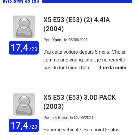
AVIS BMW X5 E53
X5 E53 (E53) (2) 4.4IA
(2004)
Par
Yann
le 03/06/2021
17,4
/20
J’ai cette voiture depuis 5 mois. Choisi
comme une young-timer, je ne regrette
pas du tout mon choix. Je l’utilise
chaque jour pour des trajets extra
urbains, le week-end en balade et
pour les vacances. Confortable,
X5 E53 (E53) 3.0D PACK
incroyablement silencieuse pour 2004,
(2003)
la voiture possède également de
nombreux équipements qui à l’époque
Par
x5 Baba
le 02/06/2021
étaient simplement révolutionnaires
17,4
/20
Superbe véhicule, Son point le plus
(ou pas du tout de série) comme les