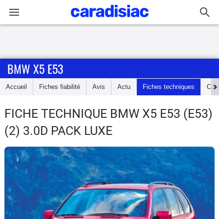
Connexion / Inscription
BMW X5 E53
Accueil
Accueil
Fiches fiabilité
Avis
Actu
Fiches techniques
Cot
Actu
FICHE TECHNIQUE BMW X5 E53
(E53)
Essais
(2) 3.0D PACK LUXE
Guide
d'achat
Electriques
Utilitaires