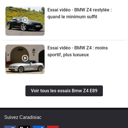
BMW. Pour les non passionés: le son
AUX, il faut prendre une option à
est démentie. A l'heure des turbos, qui
Essai vidéo - BMW Z4 restylée :
l'époque, là ou une clio III à ça de
masquent le bruit du moteur, ici on sait
quand le minimum suffit
série...Sincèrement beaucoup de
que "ce que l'on entend est ce que l'on
plaisir à son volant que ce soit le style
a sous le capot", et permet d'avoir les
ou sa qualité de fabrication général,
poils hérissés à 90°. On ressent
car c'est le seul Z à avoir été produit
l'aboutissement ultime de l’architecture
en Allemagne a Rastibonne. Si on
Essai vidéo - BMW Z4 : moins
présente. Par temps secs et froids, le
sportif, plus luxueux
veut en tirer le meilleur, prendre en
moteur donne des retours
boite de vitesse mécanique 6 rapports,
d'échappement qui donnent la
et mettre 4 vrais pneus sport no RFT.
sensation que BMW est allé trop loin.
Le moteur, M52B25O1 n'a pas eu
d'évolution plus ultime, et sa sonorité
Voir tous les essais Bmw Z4 E89
en est un témoin plus qu'évident.En
témoigne l'indécision de passer à bas
ou haut régime, qui permettent d'avoir
Suivez Caradisiac
des orgasmes aux origines différentes.
Un son qui fait se retourner le passant