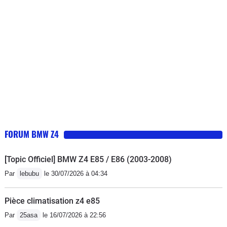
le genre de voiture qui fait tourner plus
ensemble avec des options que la
d'une tête. Après un an, je me retourne
génération E85/86 ne possèdent
toujours sur elle pour la regarder,
pas.Si le Z4e89 35is pèse lui 1585 kg,
même si je m'y suis habitué. Ou
c'est du à son moteur N54 Turbo et sa
presque: le cul est démentiel suivant
boite DKG. On retrouve la même
l'orientation, et le profil (et donc le 3/4)
problématique avec le nouveau
vous donne la sensation d'avoir une
Z4M40 G29 avec son retour à la
voiture parfaite en proportion. Surtout:
capote, coffre en plastique, pour un
elle est aussi belle décapotée ou pas,
poids e 1615kg ! Faut savoir que le L6
et çà, c'est très rare.Elle n'a pas cet
atmo N52 pèse 135kg et le N54 turbo
FORUM BMW Z4
avant démodé de E85/E86, et garde la
220kg... la DKG 77kgBref, !-Pour
signature BMW comparé à la nouvelle
revenir sur un retour de 10 ans
[Topic Officiel] BMW Z4 E85 / E86 (2003-2008)
G29. Les lignes sont fantastiques...
d'utilisation du E89, que ce soit en
Par
lebubu
le 30/07/2026 à 04:34
Fluides et redoutables. Le summum
chassis, en BVM, en tenue de route,
des Z.Côté moteur: --------------------
en fabrication, le style, l'intérieur c'est
Pièce climatisation z4 e85
-204cv en mode normal, 218cv en
que du ++++ :) -le moteur N52 6
Par
25asa
le 16/07/2026 à 22:56
mode sport ou sport+. C'est sympa... Il
cylindre atmo, codé 23i est vraiment