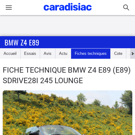
Connexion / Inscription
BMW Z4 E89
Accueil
Accueil
Essais
Avis
Actu
Fiches techniques
Cote
An
Actu
FICHE TECHNIQUE BMW Z4 E89
(E89)
Essais
SDRIVE28I 245 LOUNGE
Guide
d'achat
Electriques
Utilitaires