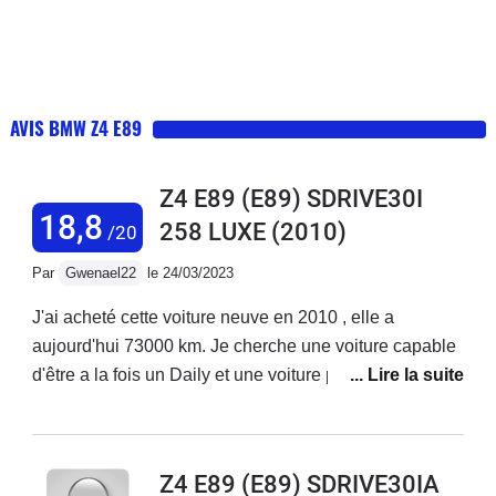
AVIS BMW Z4 E89
Z4 E89 (E89) SDRIVE30I
18,8
258 LUXE
(2010)
/20
Par
Gwenael22
le 24/03/2023
J'ai acheté cette voiture neuve en 2010 , elle a
aujourd'hui 73000 km. Je cherche une voiture capable
d'être a la fois un Daily et une voiture plaisir , la Z4 E89
me donne entière satisfaction de part sa
polyvalence.La consommation , sous les 10L de
moyenne est raisonnable. La voiture s'avère
Z4 E89 (E89) SDRIVE30IA
étonnamment facile a utiliser au quotidien , confortable