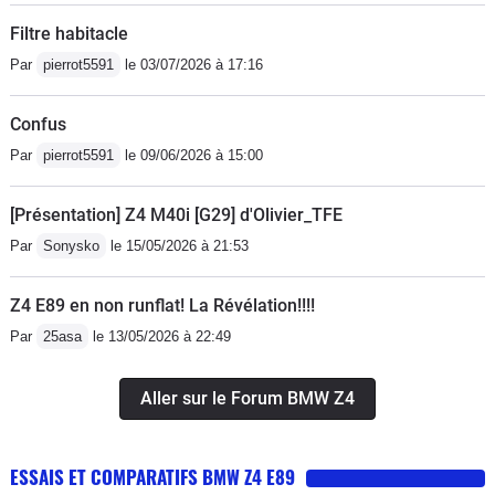
semble manquer de CVs, mais on n'en
top, nerveux et puissant à partir de
Filtre habitacle
a jamais assez... En réalité, l'efficacité
3500 tours, il sait se montrer docile,
Par
pierrot5591
le 03/07/2026 à 17:16
est belle est bien présente.le N52 en
élastique, entre 1400 et 2500 tours, un
magnésium est généreux mais
régal. -Fiabilité, pas de soucis
Confus
politiquement correct. Pas de coup de
particulier. Comme tout cabriolet
pied au cul, monsieur est linéaire, ce
Par
pierrot5591
le 09/06/2026 à 15:00
prévoir un budjet de 1500 € quand le
qui lui fait défaut au niveau des
groupe pompe hydraulique situé dans
sensations. Pourtant, l'efficacité est là.
[Présentation] Z4 M40i [G29] d'Olivier_TFE
le coffre lâche.-Freinage d'origine un
J'ai suivit des E86 M facilement sur
Par
Sonysko
le 15/05/2026 à 21:53
peu juste en revanche-Pneumatique
route relativement sinueuse, ce qui
RFT non adaptée à cette voiture ! (
semble incompréhensible au
Z4 E89 en non runflat! La Révélation!!!!
tenue de route médiocre en RunFlat,
conducteur lambda. C'est exploit
et casse de jantes ! )-Equipement de
Par
25asa
le 13/05/2026 à 22:49
improbable est permis grâce au gain
série, on retrouve sur ce sujet la
de couple sur la moitié basse des
mesquinerie de BMW, un poste Hifi
Aller sur le Forum BMW Z4
régimes (+40%).Pour les passionnés,
Business et Professionnel de base
l'avantage est surtout d'avoir un 6 en
avec seulement 6HP ( 4 av et 2ar ) ce
ligne atmosphérique, la signature des
ESSAIS ET COMPARATIFS BMW Z4 E89
n'est pas terrible. Pour le port USB