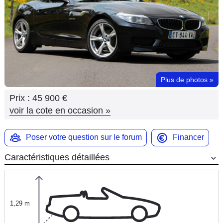
Flottes
Auto
Services
Forum
Plus de photos
»
Prix :
45 900 €
Moto
voir la cote en occasion
»
Marques
Poser votre question sur le forum
Financer
Caractéristiques détaillées
1,29 m