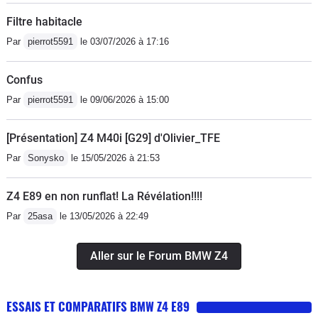
semble manquer de CVs, mais on n'en
top, nerveux et puissant à partir de
Filtre habitacle
a jamais assez... En réalité, l'efficacité
3500 tours, il sait se montrer docile,
Par
pierrot5591
le 03/07/2026 à 17:16
est belle est bien présente.le N52 en
élastique, entre 1400 et 2500 tours, un
magnésium est généreux mais
régal. -Fiabilité, pas de soucis
Confus
politiquement correct. Pas de coup de
particulier. Comme tout cabriolet
pied au cul, monsieur est linéaire, ce
Par
pierrot5591
le 09/06/2026 à 15:00
prévoir un budjet de 1500 € quand le
qui lui fait défaut au niveau des
groupe pompe hydraulique situé dans
sensations. Pourtant, l'efficacité est là.
[Présentation] Z4 M40i [G29] d'Olivier_TFE
le coffre lâche.-Freinage d'origine un
J'ai suivit des E86 M facilement sur
Par
Sonysko
le 15/05/2026 à 21:53
peu juste en revanche-Pneumatique
route relativement sinueuse, ce qui
RFT non adaptée à cette voiture ! (
semble incompréhensible au
Z4 E89 en non runflat! La Révélation!!!!
tenue de route médiocre en RunFlat,
conducteur lambda. C'est exploit
et casse de jantes ! )-Equipement de
Par
25asa
le 13/05/2026 à 22:49
improbable est permis grâce au gain
série, on retrouve sur ce sujet la
de couple sur la moitié basse des
mesquinerie de BMW, un poste Hifi
Aller sur le Forum BMW Z4
régimes (+40%).Pour les passionnés,
Business et Professionnel de base
l'avantage est surtout d'avoir un 6 en
avec seulement 6HP ( 4 av et 2ar ) ce
ligne atmosphérique, la signature des
ESSAIS ET COMPARATIFS BMW Z4 E89
n'est pas terrible. Pour le port USB