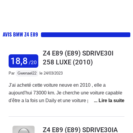
AVIS BMW Z4 E89
Z4 E89 (E89) SDRIVE30I
18,8
258 LUXE
(2010)
/20
Par
Gwenael22
le 24/03/2023
J'ai acheté cette voiture neuve en 2010 , elle a
aujourd'hui 73000 km. Je cherche une voiture capable
d'être a la fois un Daily et une voiture plaisir , la Z4 E89
me donne entière satisfaction de part sa
polyvalence.La consommation , sous les 10L de
moyenne est raisonnable. La voiture s'avère
Z4 E89 (E89) SDRIVE30IA
étonnamment facile a utiliser au quotidien , confortable