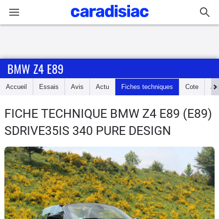
Connexion / Inscription
BMW Z4 E89
Accueil
Accueil
Essais
Avis
Actu
Fiches techniques
Cote
An
Actu
FICHE TECHNIQUE BMW Z4 E89
(E89)
Essais
SDRIVE35IS 340 PURE DESIGN
Guide
d'achat
Electriques
Utilitaires