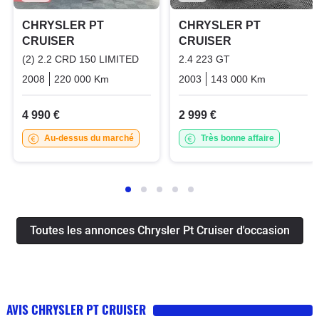
CHRYSLER PT
CHRYSLER PT
CRUISER
CRUISER
(2) 2.2 CRD 150 LIMITED
2.4 223 GT
2008
220 000 Km
Manuelle
Diesel
2003
143 000 Km
Manuelle
4 990 €
2 999 €
Au-dessus du marché
Très bonne affaire
Toutes les annonces Chrysler Pt Cruiser d'occasion
AVIS CHRYSLER PT CRUISER