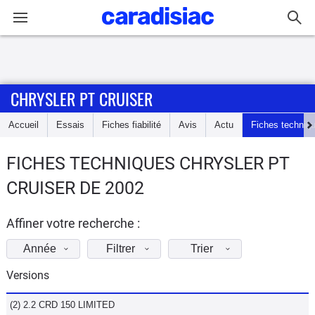
Connexion / Inscription
CHRYSLER PT CRUISER
Accueil
Accueil
Essais
Fiches fiabilité
Avis
Actu
Fiches techniq
Actu
FICHES TECHNIQUES CHRYSLER PT
Essais
CRUISER DE 2002
Guide
d'achat
Affiner votre recherche :
Année
Filtrer
Trier
Electriques
Versions
Utilitaires
(2) 2.2 CRD 150 LIMITED