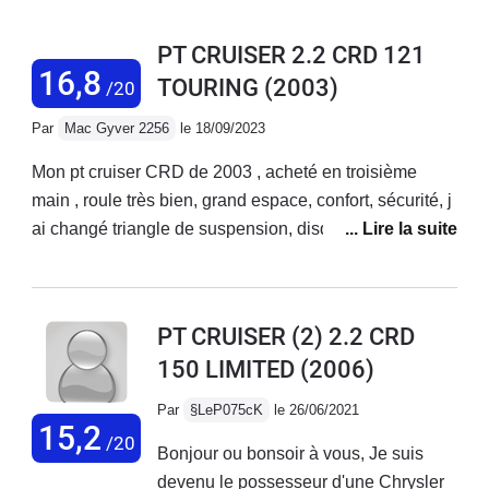
PT CRUISER 2.2 CRD 121
16,8
TOURING
(2003)
/20
Par
Mac Gyver 2256
le 18/09/2023
Mon pt cruiser CRD de 2003 , acheté en troisième
main , roule très bien, grand espace, confort, sécurité, j
ai changé triangle de suspension, disques av plaquette
de frein, silenboc ar , support moteur, mon pt affiche
maintenant 485400 km , très bon véhicule
PT CRUISER (2) 2.2 CRD
150 LIMITED
(2006)
Par
§LeP075cK
le 26/06/2021
15,2
/20
Bonjour ou bonsoir à vous, Je suis
devenu le possesseur d'une Chrysler