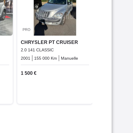
2001
195 839 
3 980 €
Garantie 3
PRO
CHRYSLER PT CRUISER
2.0 141 CLASSIC
Diesel
2001
155 000 Km
Manuelle
Essence
1 500 €