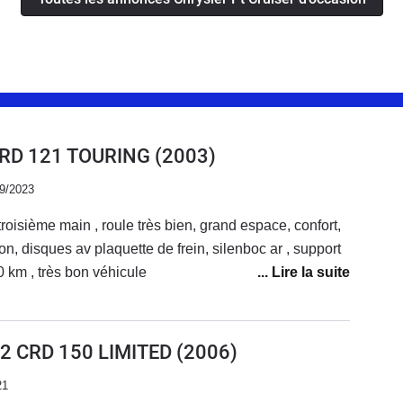
CRD 121 TOURING
(2003)
09/2023
oisième main , roule très bien, grand espace, confort,
on, disques av plaquette de frein, silenboc ar , support
moteur, mon pt affiche maintenant 485400 km , très bon véhicule
.2 CRD 150 LIMITED
(2006)
21