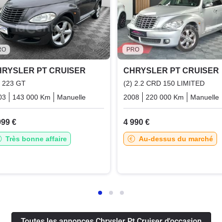
RO
PRO
HRYSLER PT CRUISER
CHRYSLER PT CRUISER
4 223 GT
(2) 2.2 CRD 150 LIMITED
03
143 000 Km
Manuelle
Essence
2008
220 000 Km
Manuelle
999 €
4 990 €
Très bonne affaire
Au-dessus du marché
Toutes les annonces Chrysler Pt Cruiser d'occasion