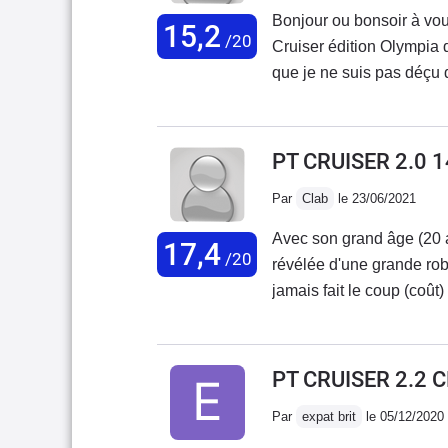
Bonjour ou bonsoir à vous, Je suis devenu le possesseur d'une Chry
15,2
/20
Cruiser édition Olympia 
que je ne suis pas déçu
peux vous dire que ça cha
car malgré ses 1,7 tonne
que 6/7 L au 100 et enco
PT CRUISER 2.0 
quand il y a personne à 7
Par
Clab
le 23/06/2021
commence ? -Sa tronche:
m'aimes pas je m'en fout
Avec son grand âge (20 a
17,4
de la Citroën C4 Cactus e
/20
révélée d'une grande rob
tout le monde" et franch
jamais fait le coup (coût)
comme dit au dessus, par
retourne encore sur elle, 
une plus grande consomm
spartiate, très peu de rép
elle était moins lourde et 
d'allumage, verrins porte 
PT CRUISER 2.2 
impeccable; l'intérieur
compris l'embrayage ! On
une présence de plastiq
Par
expat brit
le 05/12/2020
consommables et des répa
TCS qui fait beau car la 
conduite mais il faut tenir