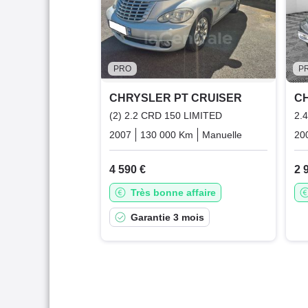
PRO
P
CHRYSLER PT CRUISER
C
(2) 2.2 CRD 150 LIMITED
2.
2007
130 000 Km
Manuelle
Diesel
20
4 590 €
2 
Très bonne affaire
Garantie 3 mois