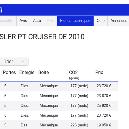
R
paratifs
Avis
Actu
Prix
Fiches techniques
Cote
Annonces
LER PT CRUISER DE 2010
Trier
Portes
Energie
Boite
CO2
Prix
(g/km)
5
Dies.
Mécanique
177 (nedc)
23 720 €
5
Dies.
Mécanique
177 (nedc)
23 870 €
5
Dies.
Mécanique
177 (nedc)
25 920 €
5
Dies.
Mécanique
177 (nedc)
23 720 €
5
Ess.
Mécanique
223 (nedc)
19 950 €