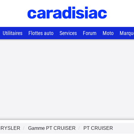
Utilitaires
Flottes auto
Services
Forum
Moto
Marqu
HRYSLER
Gamme
PT CRUISER
PT CRUISER