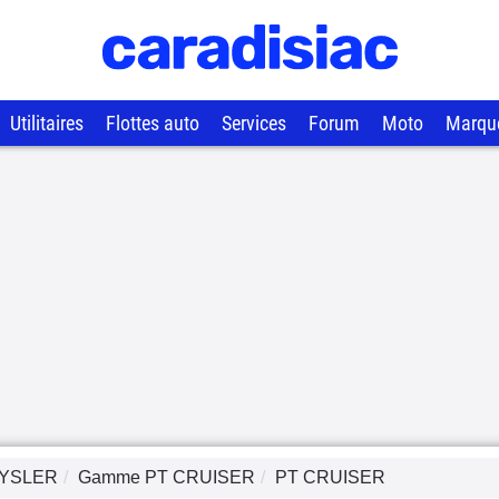
Utilitaires
Flottes auto
Services
Forum
Moto
Marqu
YSLER
Gamme
PT CRUISER
PT CRUISER