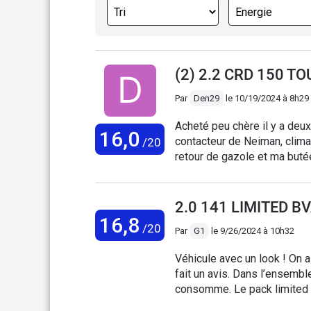
(2) 2.2 CRD 150 T
Par
Den29
le
10/19/2024 à 8h29
Acheté peu chère il y a deux 
16,0
contacteur de Neiman, climat
/20
retour de gazole et ma buté
235000 km, pas beaucoup p
préférence avec des pièces
nettement plus chères. Je su
2.0 141 LIMITED BV
mains en mains, l'entretien 
16,8
/20
Par
G1
le
9/26/2024 à 10h32
à conduire cette voiture au 
manœuvrer sur les parkings e
Véhicule avec un look ! On 
(seulement 1000 kg).
fait un avis. Dans l’ensemble c’est un véhicule américain, ça fait du bruit et ça
consomme. Le pack limited avec full option, toit ouvrant, sièges chauffants etc c’est
vraiment agréable Le côté sièges arrières totalement retirable et remetable très