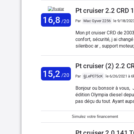
facilement en font une sorte 
Pt cruiser 2.2 CRD
le coffre ) Gros bémol… chrysler n’est plus en France et avoir des réparateurs fiables
c’est pas toujours facile, h
16,8
/20
Par
Mac Gyver 2256
le
9/18/202
important Après avantage, le véhicule se répare facilement seul même si vous naze
comme moi en mécanique.
Mon pt cruiser CRD de 2003 ,
confort, sécurité, j ai chang
Pt cruiser (2) 2.2 
15,2
/20
Par
§LeP075cK
le
6/26/2021 à 6
Bonjour ou bonsoir à vous, Je suis devenu le possesseur d'une Chrysler Pt Cruiser
édition Olympia diesel depui
pas déçu du tout. Ayant aup
ça change de tout au tout...
et 150 Ch sous le capot, ce
Simulez votre financement
peux ne faire que 4L/100Km 
régulateur de vitesse activé
Pt cruiser 2.0 141