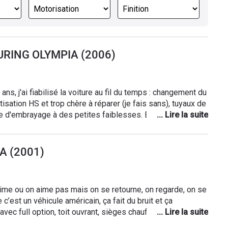
OURING OLYMPIA (2006)
ans, j'ai fiabilisé la voiture au fil du temps : changement du
isation HS et trop chère à réparer (je fais sans), tuyaux de
e d'embrayage à des petites faiblesses. Elle totalise
our ce moteur Mercedes-Benz mais à réparer de
 de la marque, beaucoup plus fiables mais aussi
is son huitième propriétaire (historique fiable) et de
A (2001)
à été quelque peu délaissé. Cependant je prends du plaisir
quotidien. Je regrette le rayon de braquage obligeant à
t sa trop faible charge tractable administrative
aime ou on aime pas mais on se retourne, on regarde, on se