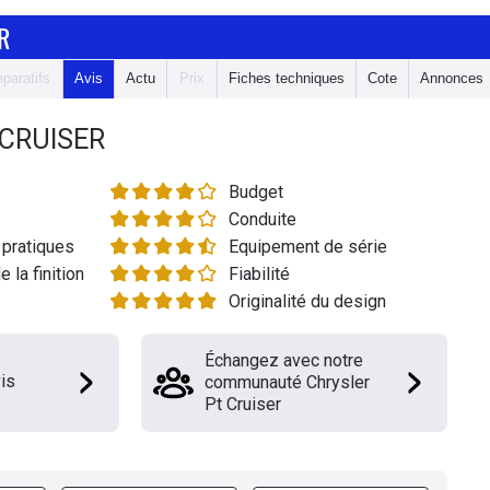
R
paratifs
Avis
Actu
Prix
Fiches techniques
Cote
Annonces
CRUISER
Budget
Conduite
pratiques
Equipement de série
e la finition
Fiabilité
Originalité du design
Échangez avec notre
is
communauté Chrysler
Pt Cruiser