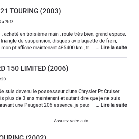
de petit utilitaire plutôt pratique ( avec allume cigare dans
 121 TOURING (2003)
eureusement que j’ai pu trouver c’est presque le plus
3 à 7h13
 acheté en troisième main , roule très bien, grand espace,
é triangle de suspension, disques av plaquette de frein,
silenboc ar , support moteur, mon pt affiche maintenant 485400 km , très bon véhicule
CRD 150 LIMITED (2006)
h20
s plus de 3 ans maintenant et autant dire que je ne suis
aravant une Peugeot 206 essence, je peux vous dire que
 Surtout la consommation en fait car malgré ses 1,7 tonnes
tte voiture ne consomme que 6/7 L au 100 et encore je
Assurez votre auto
sur le périph parisien quand il y a personne à 70Km/h et
. Alors, par où je commence ? -Sa tronche: elle a une
 TOURING (2002)