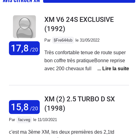
XM V6 24S EXCLUSIVE
(1992)
Par
§Fre644sb
le 31/05/2022
17,8
/20
Très confortable tenue de route super
bon coffre très pratiqueBonne reprise
avec 200 chevaux full options sauf toit
ouvrant carrosserie et intérieur vieilli
bien qualité des cuirs très bonne
pneus pas chers peinture très bonne
XM (2) 2.5 TURBO D SX
pas chère en assurance
15,8
(1998)
/20
consommation raisonnable bv
manuelle très bien pas de corrosion
Par
facveg
le 11/10/2021
glace arrière dans l habitacle très
c'est ma 3ème XM, les deux premières des 2,1td
pratique quand on ouvre le coffre bon