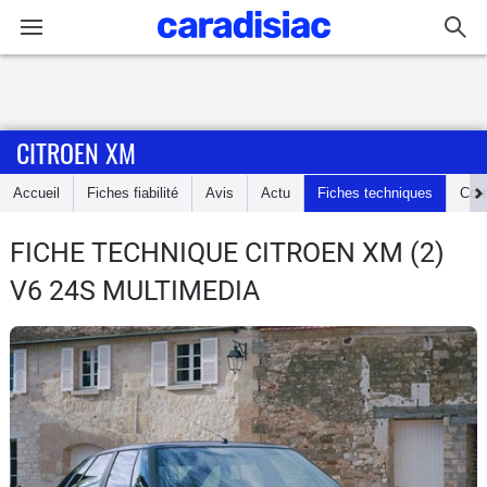
Connexion / Inscription
CITROEN XM
Accueil
Accueil
Fiches fiabilité
Avis
Actu
Fiches techniques
Cot
Actu
FICHE TECHNIQUE CITROEN XM
(2)
Essais
V6 24S MULTIMEDIA
Guide
d'achat
Electriques
Utilitaires