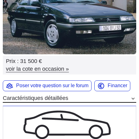
Flottes
Auto
Services
Forum
Prix :
31 500 €
Moto
voir la cote en occasion
»
Marques
Poser votre question sur le forum
Financer
Caractéristiques détaillées