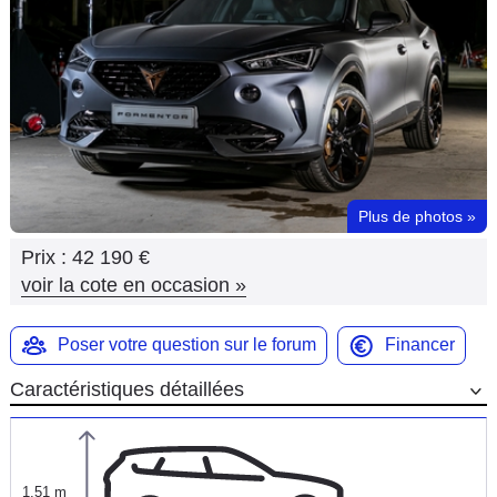
Flottes
Auto
Services
Forum
Plus de photos
»
Moto
Prix :
42 190 €
Marques
voir la cote en occasion
»
Poser votre question sur le forum
Financer
Caractéristiques détaillées
1,51 m