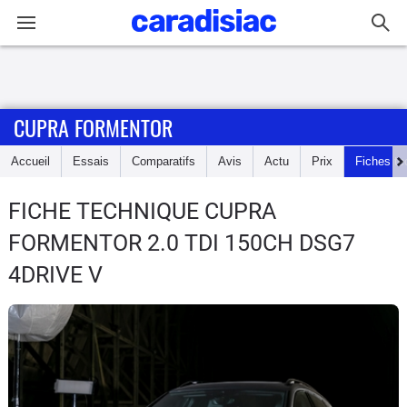
Connexion / Inscription
CUPRA FORMENTOR
Accueil
Accueil
Essais
Comparatifs
Avis
Actu
Prix
Fiches te
Actu
FICHE TECHNIQUE CUPRA
Essais
FORMENTOR
2.0 TDI 150CH DSG7
Guide
4DRIVE V
d'achat
Electriques
Utilitaires