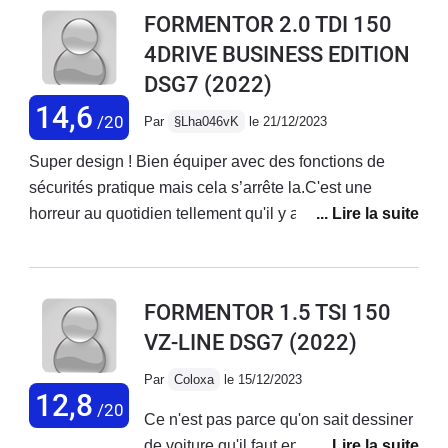
FORMENTOR 2.0 TDI 150
4DRIVE BUSINESS EDITION
DSG7
(2022)
14,6
/20
Par
§Lha046vK
le 21/12/2023
Super design ! Bien équiper avec des fonctions de
sécurités pratique mais cela s’arrête la.C'est une
horreur au quotidien tellement qu'il y a de bugs. Écran
noir qui reboot, perte du son de la radio et du
téléphone. Le toit ouvrant qui s'ouvre tout seul et
impossible de le refermer et d'autres bug.La
FORMENTOR 1.5 TSI 150
consommation est un peu excessive 7.5 l.
VZ-LINE DSG7
(2022)
Par
Coloxa
le 15/12/2023
12,8
/20
Ce n'est pas parce qu'on sait dessiner
de voiture qu'il faut en fabriquer...