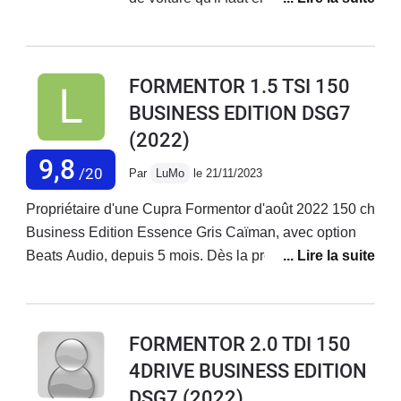
FORMENTOR 1.5 TSI 150
BUSINESS EDITION DSG7
(2022)
9,8
/20
Par
LuMo
le 21/11/2023
Propriétaire d'une Cupra Formentor d'août 2022 150 ch
Business Edition Essence Gris Caïman, avec option
Beats Audio, depuis 5 mois. Dès la première semaine
et jours après jours, une multitude de bugs
apparaissent avec des niveaux de dangerosité de plus
en plus élevés.Voici la liste des anomalies rencontrées
FORMENTOR 2.0 TDI 150
: - Dès la première semaine, le système de son qui ne
4DRIVE BUSINESS EDITION
fonctionnait plus du tout, ni radio, ni téléphone et ni
DSG7
(2022)
bips de radars pendant toute une journée malgré les