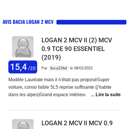
AVIS DACIA LOGAN 2 MCV
LOGAN 2 MCV II (2) MCV
0.9 TCE 90 ESSENTIEL
(2019)
15,4
/20
Par
§sca234el
le 08/01/2023
Modèle Lauréate mais il n'était pas proposéSuper
voiture, conso faible 5L5 reprise suffisante (j'habite
dans les alpes)Grand espace intérieur, même avec 3
enfants, très grand coffreBonne tenue de route,
direction précise, même sur la neige elle s'en sort
super bien Très bon confort, j'ai juste fait rajouter un
LOGAN 2 MCV II MCV 0.9
accoudoir. Design sympa. Plastiques et finitions