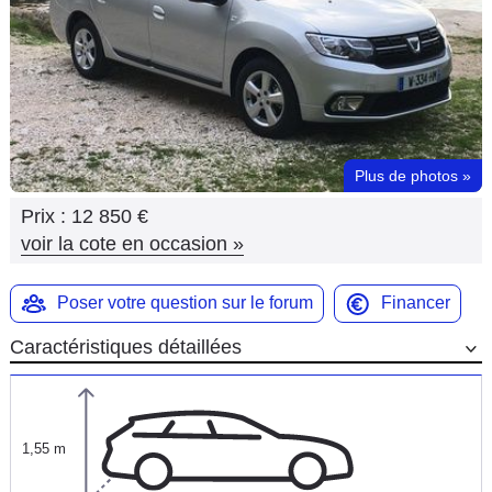
Flottes
Auto
Services
Forum
Plus de photos
»
Prix :
12 850 €
Moto
voir la cote en occasion
»
Marques
Poser votre question sur le forum
Financer
Caractéristiques détaillées
1,55 m