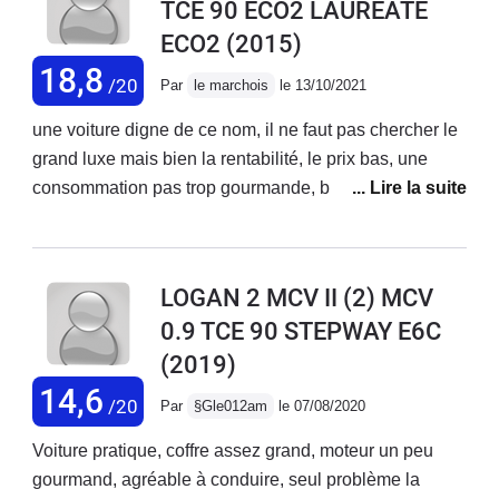
TCE 90 ECO2 LAUREATE
intérieurs simples et rudes mais solides Ventilation
ECO2
(2015)
bruyante Achetée neuve il y a quatre ans parcouru +
de 80 000km jamais aucun problème même les
18,8
/20
Par
le marchois
le 13/10/2021
plaquettes sont d'origines
une voiture digne de ce nom, il ne faut pas chercher le
grand luxe mais bien la rentabilité, le prix bas, une
consommation pas trop gourmande, bref une voiture
qui ne vous coûtera pas trop cher en entretien ( 108,5
euros pour l'entretien 60000 km).Grand coffre pour
chargement, confort intérieur correct, conduite souple,
LOGAN 2 MCV II (2) MCV
usure des pneus impeccable (pneus été 48000 km,
0.9 TCE 90 STEPWAY E6C
pneus hiver 12000 km).Si je devais changer de voiture,
(2019)
je reprend une dacia sans hésiter.
14,6
/20
Par
§Gle012am
le 07/08/2020
Voiture pratique, coffre assez grand, moteur un peu
gourmand, agréable à conduire, seul problème la