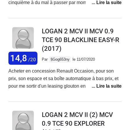
cinquième à du mal à passer par moment, la marche
arrière aussi c'est le seul défaut que j'ai constaté ! Et
aussi manque un peu de puissance il aurait fallu 100ch
90 c'est un tout petit peu limite. Bonne tenue de route
LOGAN 2 MCV II MCV 0.9
design classique, suspension un peu ferme, sièges
TCE 90 BLACKLINE EASY-R
confortables.
(2017)
14,8
/20
Par
§Gog653ny
le 11/07/2020
Acheter en concession Renault Occasion, pour son
prix, son espace et sa boîte automatique à bas prix, et
pour me sortir d'un leasing glouton en Euros.La Logan
MCV BlackLine 0.9 Tce 90 Easy-R est une voiture
pratique, spacieuse, les équipements nécessaires sont
là......point.Soyons claire, c'est une voiture
LOGAN 2 MCV II (2) MCV
discount.Commençons par ses qualités.-SON PRIX!!!
0.9 TCE 90 EXPLORER
12300€...... d'occasion chez Renault à 16000kms et