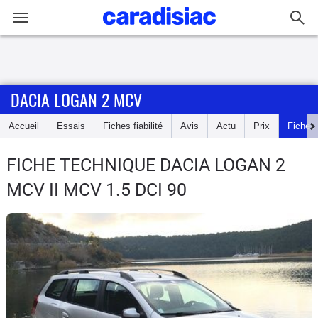
Connexion / Inscription
DACIA LOGAN 2 MCV
Accueil
Accueil
Essais
Fiches fiabilité
Avis
Actu
Prix
Fiches
Actu
FICHE TECHNIQUE DACIA LOGAN 2
Essais
MCV
II MCV 1.5 DCI 90
Guide
d'achat
Electriques
Utilitaires