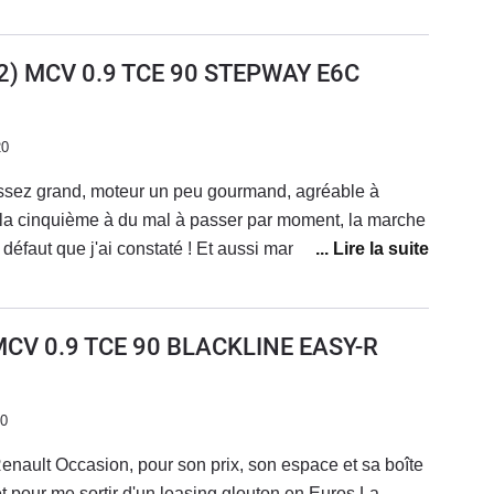
our chargement, confort intérieur correct, conduite
 impeccable (pneus été 48000 km, pneus hiver 12000
de voiture, je reprend une dacia sans hésiter.
(2) MCV 0.9 TCE 90 STEPWAY E6C
20
 assez grand, moteur un peu gourmand, agréable à
 la cinquième à du mal à passer par moment, la marche
ul défaut que j'ai constaté ! Et aussi manque un peu de
imite. Bonne tenue de
suspension un peu ferme, sièges confortables.
MCV 0.9 TCE 90 BLACKLINE EASY-R
20
nault Occasion, pour son prix, son espace et sa boîte
t pour me sortir d'un leasing glouton en Euros.La