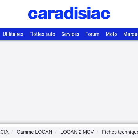
Utilitaires
Flottes auto
Services
Forum
Moto
Marqu
CIA
Gamme
LOGAN
LOGAN 2 MCV
Fiches techniqu