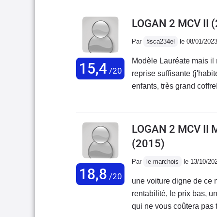
LOGAN 2 MCV II (
Par
§sca234el
le 08/01/202
Modèle Lauréate mais il 
15,4
/20
reprise suffisante (j'ha
enfants, très grand coffr
neige elle s'en sort super 
accoudoir. Design sympa. 
mais solides Ventilation
LOGAN 2 MCV II 
80 000km jamais aucun p
(2015)
Par
le marchois
le 13/10/20
18,8
/20
une voiture digne de ce n
rentabilité, le prix bas
qui ne vous coûtera pas t