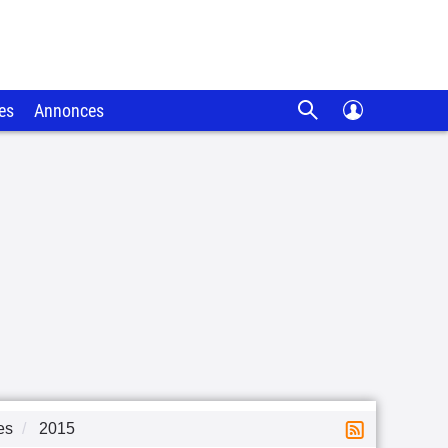
es
Annonces
es
2015