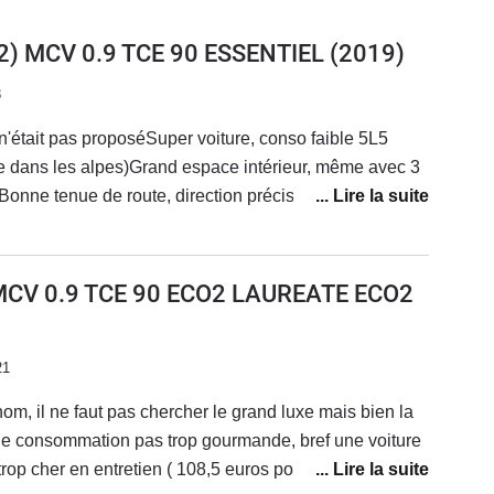
2) MCV 0.9 TCE 90 ESSENTIEL
(2019)
3
n'était pas proposéSuper voiture, conso faible 5L5
bite dans les alpes)Grand espace intérieur, même avec 3
eBonne tenue de route, direction précise, même sur la
bien Très bon confort, j'ai juste fait rajouter un
Plastiques et finitions intérieurs simples et rudes
 bruyante Achetée neuve il y a quatre ans parcouru + de
MCV 0.9 TCE 90 ECO2 LAUREATE ECO2
roblème même les plaquettes sont d'origines
21
om, il ne faut pas chercher le grand luxe mais bien la
, une consommation pas trop gourmande, bref une voiture
rop cher en entretien ( 108,5 euros pour l'entretien