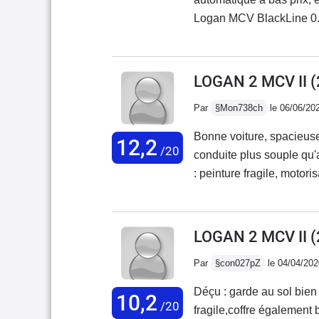
Logan MCV BlackLine 0.9
les équipements nécessair
discount.Commençons par
chez Renault à 16000kms 
LOGAN 2 MCV II 
état de carrosserie impe
Par
§Mon738ch
le 06/06/20
Estate Tce EDC) à âge e
Qui plus est, ne sera plus
Bonne voiture, spacieuse
12,2
semi remorque!!!- Son mote
/20
conduite plus souple qu'
90 ch Tce, à du pep's, po
: peinture fragile, motor
moyenne, conduite cool e
problématique non résolu
autoroute et charger pou
serrés. Consommation éle
assez pour l'auto.-La prati
LOGAN 2 MCV II (
sais pourquoi (voir défa
nécessaire. DA, 4VE, clim
Par
§con027pZ
le 04/04/202
centralisée à distance, 
Déçu : garde au sol bien 
brouillard avant, bluetooth
10,2
/20
fragile,coffre également bien p
proprio a rajouté.......cu