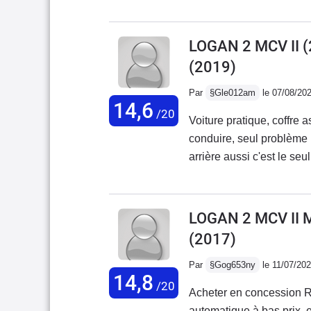
60000 km).Grand coffre p
souple, usure des pneus
km).Si je devais changer 
LOGAN 2 MCV II 
(2019)
Par
§Gle012am
le 07/08/20
14,6
/20
Voiture pratique, coffre
conduire, seul problème
arrière aussi c'est le se
puissance il aurait fallu 100ch 90 c'est un tout petit peu l
route design classique, 
LOGAN 2 MCV II 
(2017)
Par
§Gog653ny
le 11/07/20
14,8
/20
Acheter en concession Re
automatique à bas prix, e