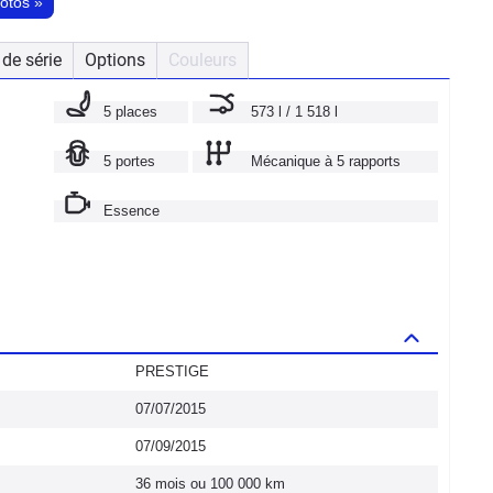
hotos
»
de série
Options
Couleurs
5 places
573 l / 1 518 l
5 portes
Mécanique à 5 rapports
Essence
PRESTIGE
07/07/2015
07/09/2015
36 mois ou 100 000 km