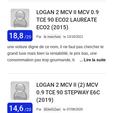
direction précise, même sur la neige elle s'en sort
super bien Très bon confort, j'ai juste fait rajouter un
LOGAN 2 MCV II MCV 0.9
accoudoir. Design sympa. Plastiques et finitions
TCE 90 ECO2 LAUREATE
intérieurs simples et rudes mais solides Ventilation
ECO2
(2015)
bruyante Achetée neuve il y a quatre ans parcouru +
de 80 000km jamais aucun problème même les
18,8
/20
Par
le marchois
le 13/10/2021
plaquettes sont d'origines
une voiture digne de ce nom, il ne faut pas chercher le
grand luxe mais bien la rentabilité, le prix bas, une
consommation pas trop gourmande, bref une voiture
qui ne vous coûtera pas trop cher en entretien ( 108,5
euros pour l'entretien 60000 km).Grand coffre pour
chargement, confort intérieur correct, conduite souple,
LOGAN 2 MCV II (2) MCV
usure des pneus impeccable (pneus été 48000 km,
0.9 TCE 90 STEPWAY E6C
pneus hiver 12000 km).Si je devais changer de voiture,
(2019)
je reprend une dacia sans hésiter.
14,6
/20
Par
§Gle012am
le 07/08/2020