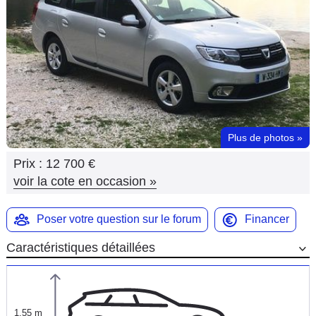
Flottes
Auto
Services
Forum
Plus de photos
»
Moto
Prix :
12 700 €
Marques
voir la cote en occasion
»
Poser votre question sur le forum
Financer
Caractéristiques détaillées
1,55 m