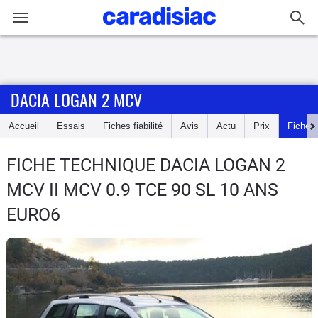
Connexion / Inscription
DACIA LOGAN 2 MCV
Accueil
Accueil
Essais
Fiches fiabilité
Avis
Actu
Prix
Fiches
Actu
FICHE TECHNIQUE DACIA LOGAN 2
Essais
MCV
II MCV 0.9 TCE 90 SL 10 ANS
Guide
EURO6
d'achat
Electriques
Utilitaires