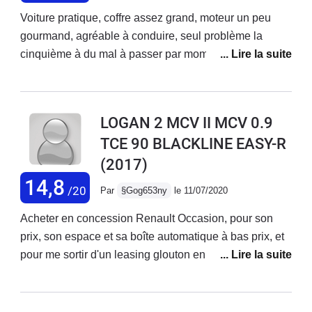
Voiture pratique, coffre assez grand, moteur un peu
gourmand, agréable à conduire, seul problème la
cinquième à du mal à passer par moment, la marche
arrière aussi c'est le seul défaut que j'ai constaté ! Et
aussi manque un peu de puissance il aurait fallu 100ch
90 c'est un tout petit peu limite. Bonne tenue de route
LOGAN 2 MCV II MCV 0.9
design classique, suspension un peu ferme, sièges
TCE 90 BLACKLINE EASY-R
confortables.
(2017)
14,8
/20
Par
§Gog653ny
le 11/07/2020
Acheter en concession Renault Occasion, pour son
prix, son espace et sa boîte automatique à bas prix, et
pour me sortir d'un leasing glouton en Euros.La Logan
MCV BlackLine 0.9 Tce 90 Easy-R est une voiture
pratique, spacieuse, les équipements nécessaires sont
là......point.Soyons claire, c'est une voiture