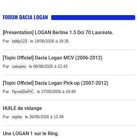
décider..........et une fiabilité douteuse........Déjà un
embrayage et un volant moteur à 17000 kms suite à
FORUM DACIA LOGAN
des vibrations forte à froid en 1ere.- Bruyante à haute
vitesse.
[Présentation] LOGAN Berline 1.5 Dci 70 Lauréate.
Par
eddy123
le 19/06/2026 à 18:35
[Topic Officiel] Dacia Logan MCV (2006-2012)
Par
saispeu
le 06/06/2026 à 12:43
[Topic Officiel] Dacia Logan Pick-up (2007-2012)
Par
NyvetDuPiC
le 27/05/2026 à 19:49
HUILE de vidange
Par
orphe
le 26/05/2026 à 13:39
Une LOGAN 1 sur le Ring.