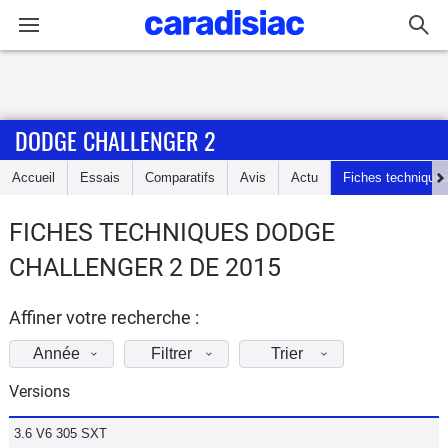
Connexion / Inscription
DODGE CHALLENGER 2
Accueil
Accueil
Essais
Comparatifs
Avis
Actu
Fiches technique
Actu
FICHES TECHNIQUES DODGE
Essais
CHALLENGER 2 DE 2015
Guide
d'achat
Affiner votre recherche :
Année
Filtrer
Trier
Electriques
Versions
Utilitaires
3.6 V6 305 SXT