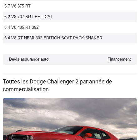
5.7 V8 375 RT
Flottes
Auto
6.2 V8 707 SRT HELLCAT
6.4 V8 485 RT 392
Services
6.4 V8 RT HEMI 392 EDITION SCAT PACK SHAKER
Forum
Devis assurance auto
Financement
Moto
Marques
Toutes les Dodge Challenger 2 par année de
commercialisation