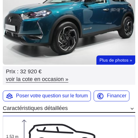
Flottes
Auto
Services
Forum
Plus de photos
»
Moto
Prix :
32 920 €
Marques
voir la cote en occasion
»
Poser votre question sur le forum
Financer
Caractéristiques détaillées
1,53 m