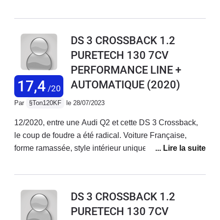
3 est supérieure, notamment pour le système DMLA.Le
confort de la DS3, son amortissement est parfait.La
conduite en électrique est tout simplement un pur
DS 3 CROSSBACK 1.2
bonheur, silence et nervosité.
PURETECH 130 7CV
PERFORMANCE LINE +
17,4
AUTOMATIQUE
(2020)
/20
Par
§Ton120KF
le 28/07/2023
12/2020, entre une Audi Q2 et cette DS 3 Crossback,
le coup de foudre a été radical. Voiture Française,
forme ramassée, style intérieur unique basé avant tout
sur le chaud charme à la française et non sur la rigueur
froide d’autres voitures à succès, options nombreuses
et qui marchent, pour une première série je dis « très
DS 3 CROSSBACK 1.2
bien ». Après 2,5 ans je la trouve toujours super à tous
PURETECH 130 7CV
points de vue ( et j’en ai encore des compliments ). nb: