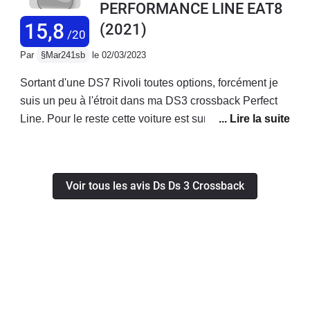
PERFORMANCE LINE EAT8
aucun problème technique à déplorer.
15,8
(2021)
/20
Par
§Mar241sb
le 02/03/2023
Sortant d'une DS7 Rivoli toutes options, forcément je
suis un peu à l'étroit dans ma DS3 crossback Perfect
Line. Pour le reste cette voiture est surement ce qui se
fait de mieux dans sa catégorie. Après avoir essayé la
Mini, il n'y a pas photo même si c'est moins "à la mode"
pour faire le bling-bling au Cap Ferret ou en
Voir tous les avis Ds Ds 3 Crossback
ville.L'essayer c'est l'adopter. Allez y !Jamais aucun
souci et tant mieux