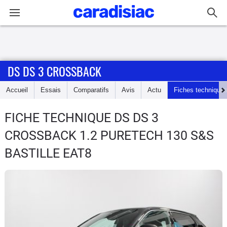
Connexion / Inscription
DS DS 3 CROSSBACK
Accueil
Accueil
Essais
Comparatifs
Avis
Actu
Fiches technique
Actu
FICHE TECHNIQUE DS DS 3
Essais
CROSSBACK
1.2 PURETECH 130 S&S
Guide
BASTILLE EAT8
d'achat
Electriques
Utilitaires