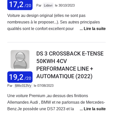
17,2
/20
Par
Lidovi
le 30/10/2023
Voiture au design original (elles ne sont pas
nombreuses à le proposer...). Ses autres principales
qualités sont le confort excellent pour la catégorie, la
tenue de route irréprochable, la boîte de vitesses
automatique très agréable et la finition de bon
niveau.Comme sur beaucoup de voitures actuelles, la
DS 3 CROSSBACK E-TENSE
direction manque un peu de précision et de ressenti de
50KWH 4CV
la route. Autre point d'amélioration : l'ergonomie de
PERFORMANCE LINE +
l'écran central n'est pas toujours très intuitif. En
synthèse, après plus de 4 années d'utilisation, je suis
19,2
AUTOMATIQUE
(2022)
/20
très satisfait d'avoir choisi cette DS3 CB, très
Par
§Mic013Vy
le 07/08/2023
attachante et avec laquelle je n'ai pas rencontré de
problèmes particuliers.
Une voiture Premium ,au dessus des finitions
Allemandes Audi , BMW et ne parlonsas de Mercedes-
Benz.Je possède une DS7 2023 et la technologie de la