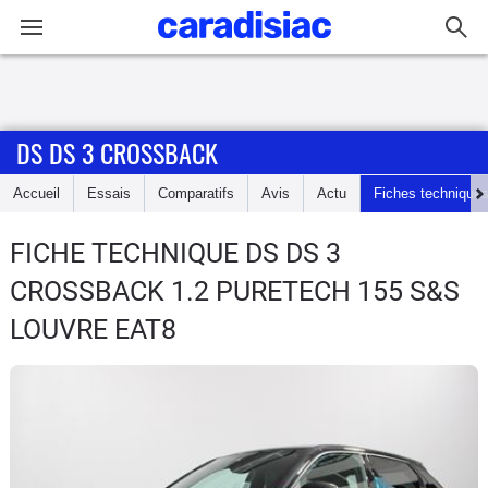
Connexion / Inscription
DS DS 3 CROSSBACK
Accueil
Accueil
Essais
Comparatifs
Avis
Actu
Fiches technique
Actu
FICHE TECHNIQUE DS DS 3
Essais
CROSSBACK
1.2 PURETECH 155 S&S
Guide
LOUVRE EAT8
d'achat
Electriques
Utilitaires