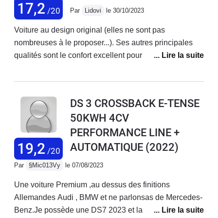
17,2
/20
Par
Lidovi
le 30/10/2023
Voiture au design original (elles ne sont pas
nombreuses à le proposer...). Ses autres principales
qualités sont le confort excellent pour la catégorie, la
tenue de route irréprochable, la boîte de vitesses
automatique très agréable et la finition de bon
niveau.Comme sur beaucoup de voitures actuelles, la
DS 3 CROSSBACK E-TENSE
direction manque un peu de précision et de ressenti de
50KWH 4CV
la route. Autre point d'amélioration : l'ergonomie de
PERFORMANCE LINE +
l'écran central n'est pas toujours très intuitif. En
synthèse, après plus de 4 années d'utilisation, je suis
19,2
AUTOMATIQUE
(2022)
/20
très satisfait d'avoir choisi cette DS3 CB, très
Par
§Mic013Vy
le 07/08/2023
attachante et avec laquelle je n'ai pas rencontré de
problèmes particuliers.
Une voiture Premium ,au dessus des finitions
Allemandes Audi , BMW et ne parlonsas de Mercedes-
Benz.Je possède une DS7 2023 et la technologie de la