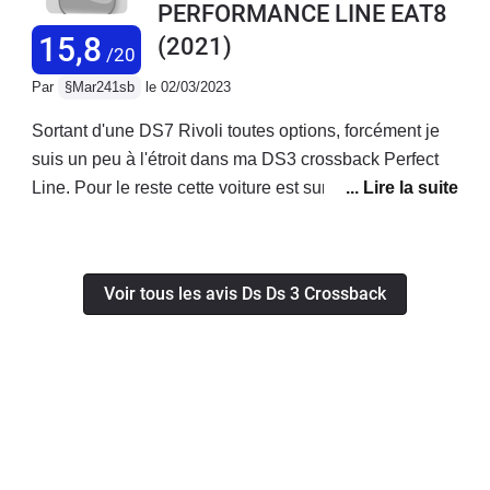
PERFORMANCE LINE EAT8
aucun problème technique à déplorer.
15,8
(2021)
/20
Par
§Mar241sb
le 02/03/2023
Sortant d'une DS7 Rivoli toutes options, forcément je
suis un peu à l'étroit dans ma DS3 crossback Perfect
Line. Pour le reste cette voiture est surement ce qui se
fait de mieux dans sa catégorie. Après avoir essayé la
Mini, il n'y a pas photo même si c'est moins "à la mode"
pour faire le bling-bling au Cap Ferret ou en
Voir tous les avis Ds Ds 3 Crossback
ville.L'essayer c'est l'adopter. Allez y !Jamais aucun
souci et tant mieux