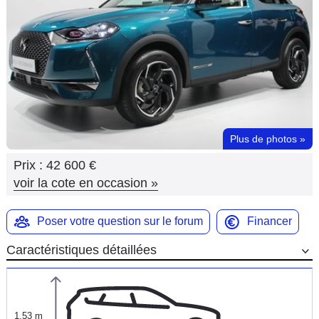
Flottes
Auto
Services
Forum
Plus de photos
»
Moto
Prix :
42 600 €
Marques
voir la cote en occasion
»
Poser votre question sur le forum
Financer
Caractéristiques détaillées
1,53 m