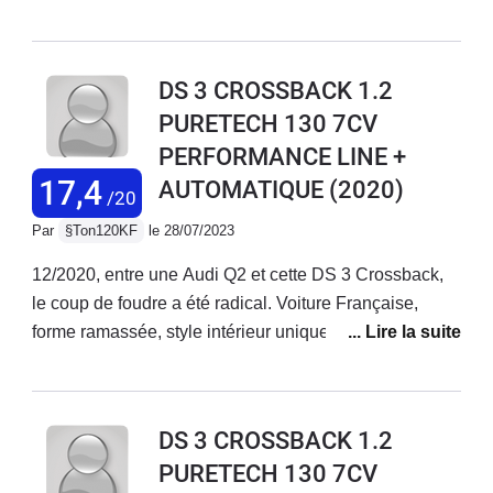
3 est supérieure, notamment pour le système DMLA.Le
confort de la DS3, son amortissement est parfait.La
conduite en électrique est tout simplement un pur
DS 3 CROSSBACK 1.2
bonheur, silence et nervosité.
PURETECH 130 7CV
PERFORMANCE LINE +
17,4
AUTOMATIQUE
(2020)
/20
Par
§Ton120KF
le 28/07/2023
12/2020, entre une Audi Q2 et cette DS 3 Crossback,
le coup de foudre a été radical. Voiture Française,
forme ramassée, style intérieur unique basé avant tout
sur le chaud charme à la française et non sur la rigueur
froide d’autres voitures à succès, options nombreuses
et qui marchent, pour une première série je dis « très
DS 3 CROSSBACK 1.2
bien ». Après 2,5 ans je la trouve toujours super à tous
PURETECH 130 7CV
points de vue ( et j’en ai encore des compliments ). nb: