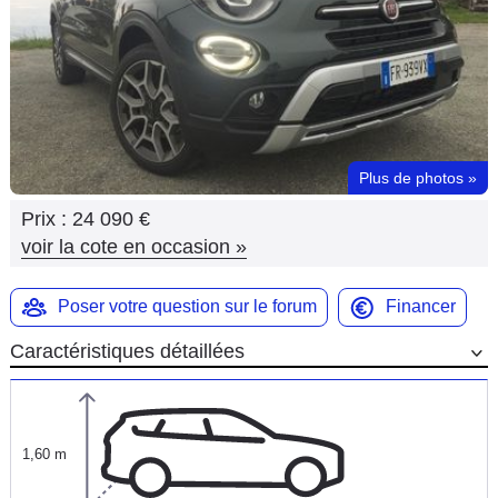
Flottes
Auto
Services
Forum
Plus de photos
»
Prix :
24 090 €
Moto
voir la cote en occasion
»
Marques
Poser votre question sur le forum
Financer
Caractéristiques détaillées
1,60 m