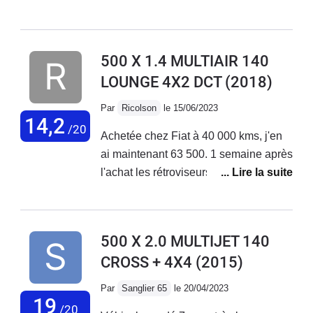
de petits et longs trajets + bonne tenue
de route. Malheureusement aucune
fiabilité niveau électronique ! La
500 X 1.4 MULTIAIR 140
voiture vieillit très mal, tout se met à
LOUNGE 4X2 DCT
(2018)
déconner et les réparations
s'enchaînent... Le SAV Fiat est
Par
Ricolson
le 15/06/2023
déplorable, aucune reconnaissance
14,2
/20
Achetée chez Fiat à 40 000 kms, j'en
de leurs défauts de fabrication !
ai maintenant 63 500. 1 semaine après
J'adore ma voiture mais au vu des
l'achat les rétroviseurs électriques ne
coûts de réparations faramineux, des
fonctionnaient pas. Problème résolu
problèmes qui s'enchaînent sans
en concession. Plus gênant, 2 mois
cesse... Je vais la revendre.
après l'achat, le moteur se met en
500 X 2.0 MULTIJET 140
mode dégradé. Retour en concession
CROSS + 4X4
(2015)
en dépanneuse; problème de
reprogrammation moteur résolu par la
Par
Sanglier 65
le 20/04/2023
concession . Sous garantie.Au niveau
19
/20