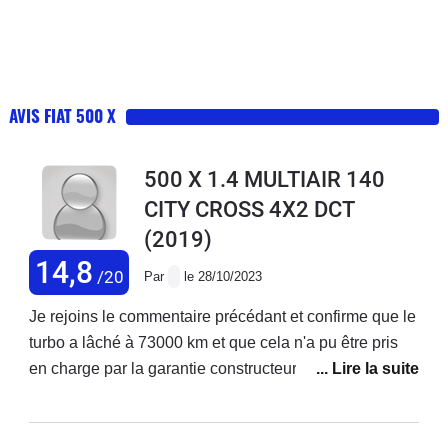
AVIS FIAT 500 X
500 X 1.4 MULTIAIR 140
CITY CROSS 4X2 DCT
(2019)
14,8
/20
Par
le 28/10/2023
Je rejoins le commentaire précédant et confirme que le
turbo a lâché à 73000 km et que cela n'a pu être pris
en charge par la garantie constructeur ! Je précise que
j'ai acheté ce véhicule neuf et que j'enchaîne les
réparations ! Ma voiture est d'ailleurs en vente. Je ne
rachèterai plus chez fiat.