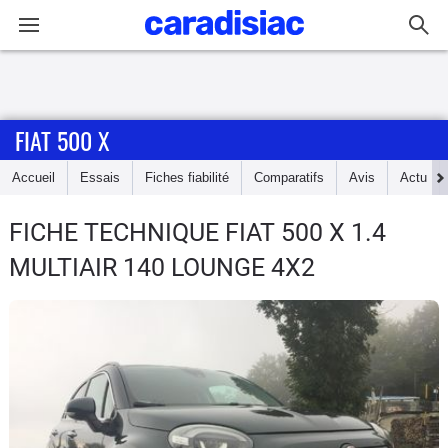
Connexion / Inscription
FIAT 500 X
Accueil
Accueil
Essais
Fiches fiabilité
Comparatifs
Avis
Actu
Actu
FICHE TECHNIQUE FIAT 500 X
1.4
Essais
MULTIAIR 140 LOUNGE 4X2
Guide
d'achat
Electriques
Utilitaires