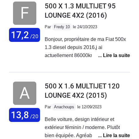
500 X 1.3 MULTIJET 95
LOUNGE 4X2
(2016)
Par
Fredy 10
le 24/10/2023
17,2
/20
Bonjour, propriétaire de ma Fiat 500x
1.3 diesel depuis 2016,j ai
actuellement 86000km au compteur
sans aucun problème sur ce véhicule.
Entretien courant effectué chez Fiat
Troyes. Véhicule très fiable et
500 X 1.6 MULTIJET 120
polyvalent.
LOUNGE 4X2
(2015)
Par
Anachoups
le 12/09/2023
13,8
/20
Belle voiture, design intérieur et
extérieur féminin / moderne. Plutôt
bien équipée. Agréable à conduire sur