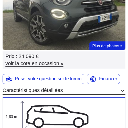
Flottes
Auto
Services
Forum
Plus de photos
»
Prix :
24 090 €
Moto
voir la cote en occasion
»
Marques
Poser votre question sur le forum
Financer
Caractéristiques détaillées
1,60 m