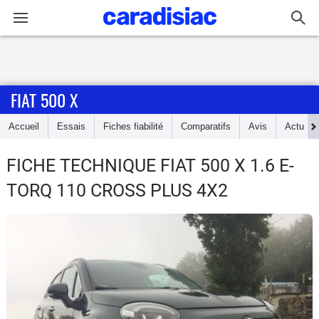
Connexion / Inscription
FIAT 500 X
Accueil
Accueil
Essais
Fiches fiabilité
Comparatifs
Avis
Actu
Actu
FICHE TECHNIQUE FIAT 500 X
1.6 E-
Essais
TORQ 110 CROSS PLUS 4X2
Guide
d'achat
Electriques
Utilitaires