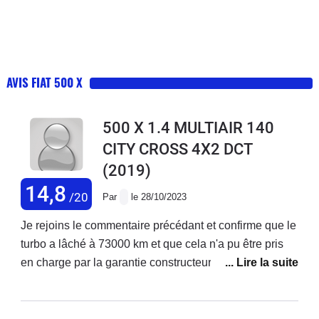
AVIS FIAT 500 X
500 X 1.4 MULTIAIR 140
CITY CROSS 4X2 DCT
(2019)
14,8
/20
Par
le 28/10/2023
Je rejoins le commentaire précédant et confirme que le
turbo a lâché à 73000 km et que cela n'a pu être pris
en charge par la garantie constructeur ! Je précise que
j'ai acheté ce véhicule neuf et que j'enchaîne les
réparations ! Ma voiture est d'ailleurs en vente. Je ne
rachèterai plus chez fiat.