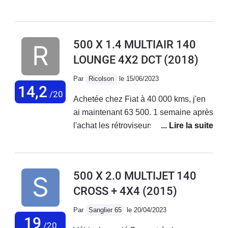
de petits et longs trajets + bonne tenue
de route. Malheureusement aucune
fiabilité niveau électronique ! La
500 X 1.4 MULTIAIR 140
voiture vieillit très mal, tout se met à
LOUNGE 4X2 DCT
(2018)
déconner et les réparations
s'enchaînent... Le SAV Fiat est
Par
Ricolson
le 15/06/2023
déplorable, aucune reconnaissance
14,2
/20
Achetée chez Fiat à 40 000 kms, j'en
de leurs défauts de fabrication !
ai maintenant 63 500. 1 semaine après
J'adore ma voiture mais au vu des
l'achat les rétroviseurs électriques ne
coûts de réparations faramineux, des
fonctionnaient pas. Problème résolu
problèmes qui s'enchaînent sans
en concession. Plus gênant, 2 mois
cesse... Je vais la revendre.
après l'achat, le moteur se met en
500 X 2.0 MULTIJET 140
mode dégradé. Retour en concession
CROSS + 4X4
(2015)
en dépanneuse; problème de
reprogrammation moteur résolu par la
Par
Sanglier 65
le 20/04/2023
concession . Sous garantie.Au niveau
19
/20