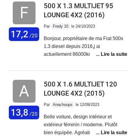
500 X 1.3 MULTIJET 95
LOUNGE 4X2
(2016)
Par
Fredy 10
le 24/10/2023
17,2
/20
Bonjour, propriétaire de ma Fiat 500x
1.3 diesel depuis 2016,j ai
actuellement 86000km au compteur
sans aucun problème sur ce véhicule.
Entretien courant effectué chez Fiat
Troyes. Véhicule très fiable et
500 X 1.6 MULTIJET 120
polyvalent.
LOUNGE 4X2
(2015)
Par
Anachoups
le 12/09/2023
13,8
/20
Belle voiture, design intérieur et
extérieur féminin / moderne. Plutôt
bien équipée. Agréable à conduire sur