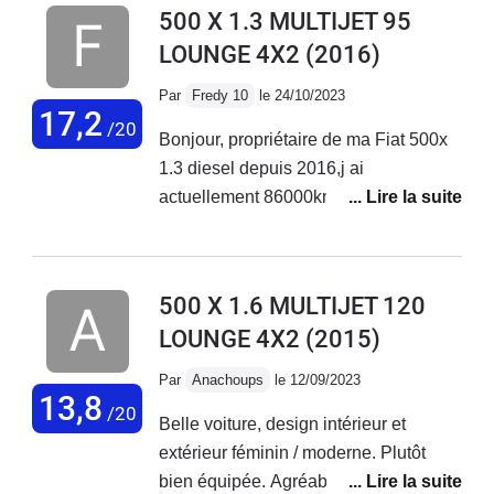
500 X 1.3 MULTIJET 95
LOUNGE 4X2
(2016)
Par
Fredy 10
le 24/10/2023
17,2
/20
Bonjour, propriétaire de ma Fiat 500x
1.3 diesel depuis 2016,j ai
actuellement 86000km au compteur
sans aucun problème sur ce véhicule.
Entretien courant effectué chez Fiat
Troyes. Véhicule très fiable et
500 X 1.6 MULTIJET 120
polyvalent.
LOUNGE 4X2
(2015)
Par
Anachoups
le 12/09/2023
13,8
/20
Belle voiture, design intérieur et
extérieur féminin / moderne. Plutôt
bien équipée. Agréable à conduire sur