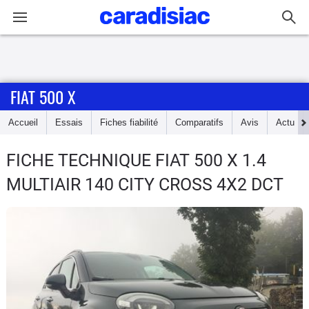
Connexion / Inscription
FIAT 500 X
Accueil
Accueil
Essais
Fiches fiabilité
Comparatifs
Avis
Actu
Actu
FICHE TECHNIQUE FIAT 500 X
1.4
Essais
MULTIAIR 140 CITY CROSS 4X2 DCT
Guide
d'achat
Electriques
Utilitaires