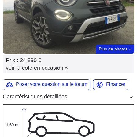
Flottes
Auto
Services
Forum
Plus de photos
»
Prix :
24 890 €
Moto
voir la cote en occasion
»
Marques
Poser votre question sur le forum
Financer
Caractéristiques détaillées
1,60 m