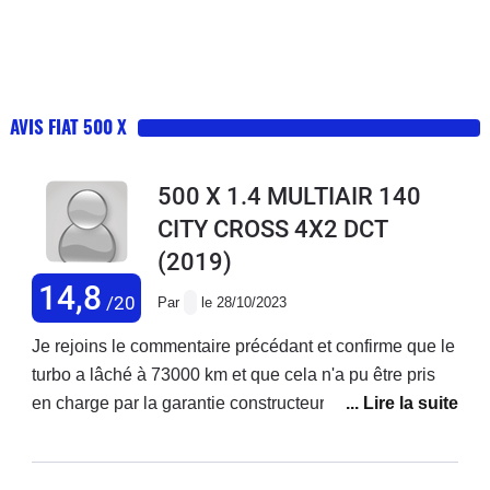
AVIS FIAT 500 X
500 X 1.4 MULTIAIR 140
CITY CROSS 4X2 DCT
(2019)
14,8
/20
Par
le 28/10/2023
Je rejoins le commentaire précédant et confirme que le
turbo a lâché à 73000 km et que cela n'a pu être pris
en charge par la garantie constructeur ! Je précise que
j'ai acheté ce véhicule neuf et que j'enchaîne les
réparations ! Ma voiture est d'ailleurs en vente. Je ne
rachèterai plus chez fiat.