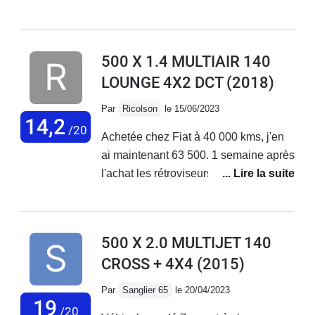
de petits et longs trajets + bonne tenue
de route. Malheureusement aucune
fiabilité niveau électronique ! La
500 X 1.4 MULTIAIR 140
voiture vieillit très mal, tout se met à
LOUNGE 4X2 DCT
(2018)
déconner et les réparations
s'enchaînent... Le SAV Fiat est
Par
Ricolson
le 15/06/2023
déplorable, aucune reconnaissance
14,2
/20
Achetée chez Fiat à 40 000 kms, j'en
de leurs défauts de fabrication !
ai maintenant 63 500. 1 semaine après
J'adore ma voiture mais au vu des
l'achat les rétroviseurs électriques ne
coûts de réparations faramineux, des
fonctionnaient pas. Problème résolu
problèmes qui s'enchaînent sans
en concession. Plus gênant, 2 mois
cesse... Je vais la revendre.
après l'achat, le moteur se met en
500 X 2.0 MULTIJET 140
mode dégradé. Retour en concession
CROSS + 4X4
(2015)
en dépanneuse; problème de
reprogrammation moteur résolu par la
Par
Sanglier 65
le 20/04/2023
concession . Sous garantie.Au niveau
19
/20