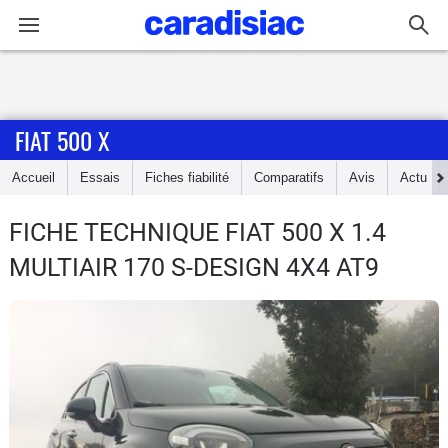
Connexion / Inscription
FIAT 500 X
Accueil
Accueil
Essais
Fiches fiabilité
Comparatifs
Avis
Actu
Actu
FICHE TECHNIQUE FIAT 500 X
1.4
Essais
MULTIAIR 170 S-DESIGN 4X4 AT9
Guide
d'achat
Electriques
Utilitaires