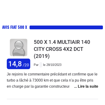
AVIS FIAT 500 X
500 X 1.4 MULTIAIR 140
CITY CROSS 4X2 DCT
(2019)
14,8
/20
Par
le 28/10/2023
Je rejoins le commentaire précédant et confirme que le
turbo a lâché à 73000 km et que cela n'a pu être pris
en charge par la garantie constructeur ! Je précise que
j'ai acheté ce véhicule neuf et que j'enchaîne les
réparations ! Ma voiture est d'ailleurs en vente. Je ne
rachèterai plus chez fiat.