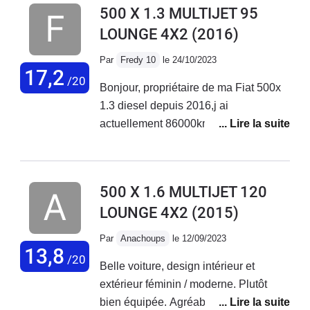
500 X 1.3 MULTIJET 95
LOUNGE 4X2
(2016)
Par
Fredy 10
le 24/10/2023
17,2
/20
Bonjour, propriétaire de ma Fiat 500x
1.3 diesel depuis 2016,j ai
actuellement 86000km au compteur
sans aucun problème sur ce véhicule.
Entretien courant effectué chez Fiat
Troyes. Véhicule très fiable et
500 X 1.6 MULTIJET 120
polyvalent.
LOUNGE 4X2
(2015)
Par
Anachoups
le 12/09/2023
13,8
/20
Belle voiture, design intérieur et
extérieur féminin / moderne. Plutôt
bien équipée. Agréable à conduire sur