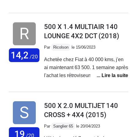
de petits et longs trajets + bonne tenue
de route. Malheureusement aucune
fiabilité niveau électronique ! La
500 X 1.4 MULTIAIR 140
voiture vieillit très mal, tout se met à
LOUNGE 4X2 DCT
(2018)
déconner et les réparations
s'enchaînent... Le SAV Fiat est
Par
Ricolson
le 15/06/2023
déplorable, aucune reconnaissance
14,2
/20
Achetée chez Fiat à 40 000 kms, j'en
de leurs défauts de fabrication !
ai maintenant 63 500. 1 semaine après
J'adore ma voiture mais au vu des
l'achat les rétroviseurs électriques ne
coûts de réparations faramineux, des
fonctionnaient pas. Problème résolu
problèmes qui s'enchaînent sans
en concession. Plus gênant, 2 mois
cesse... Je vais la revendre.
après l'achat, le moteur se met en
500 X 2.0 MULTIJET 140
mode dégradé. Retour en concession
CROSS + 4X4
(2015)
en dépanneuse; problème de
reprogrammation moteur résolu par la
Par
Sanglier 65
le 20/04/2023
concession . Sous garantie.Au niveau
19
/20