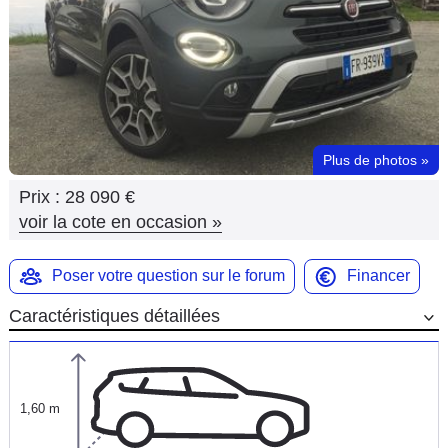
Flottes
Auto
Services
Forum
Plus de photos
»
Prix :
28 090 €
Moto
voir la cote en occasion
»
Marques
Poser votre question sur le forum
Financer
Caractéristiques détaillées
1,60 m