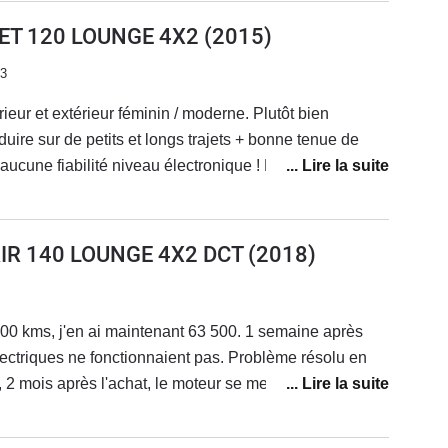
JET 120 LOUNGE 4X2
(2015)
23
rieur et extérieur féminin / moderne. Plutôt bien
ire sur de petits et longs trajets + bonne tenue de
cune fiabilité niveau électronique ! La voiture vieillit
éconner et les réparations s'enchaînent... Le SAV Fiat
econnaissance de leurs défauts de fabrication ! J'adore
s coûts de réparations faramineux, des problèmes qui
AIR 140 LOUNGE 4X2 DCT
(2018)
. Je vais la revendre.
00 kms, j'en ai maintenant 63 500. 1 semaine après
électriques ne fonctionnaient pas. Problème résolu en
 2 mois après l'achat, le moteur se met en mode
cession en dépanneuse; problème de reprogrammation
ession . Sous garantie.Au niveau look, elle est