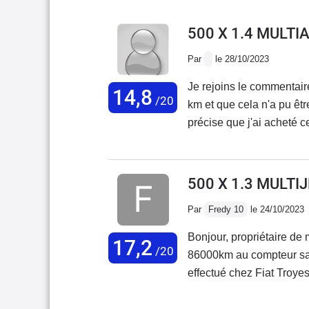
500 X 1.4 MULTI
Par
le 28/10/2023
Je rejoins le commentair
14,8
/20
km et que cela n'a pu êtr
précise que j'ai acheté c
voiture est d'ailleurs en 
500 X 1.3 MULTI
Par
Fredy 10
le 24/10/2023
Bonjour, propriétaire de 
17,2
/20
86000km au compteur san
effectué chez Fiat Troyes.