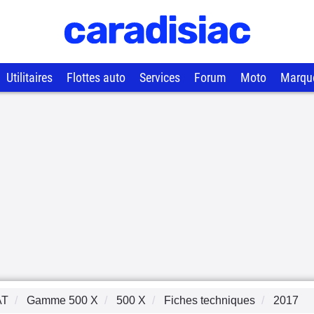
Utilitaires
Flottes auto
Services
Forum
Moto
Marqu
AT
Gamme
500 X
500 X
Fiches techniques
2017