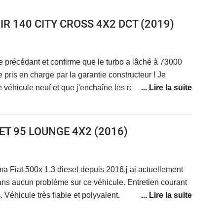
AIR 140 CITY CROSS 4X2 DCT
(2019)
e précédant et confirme que le turbo a lâché à 73000
e pris en charge par la garantie constructeur ! Je
e véhicule neuf et que j'enchaîne les réparations ! Ma
vente. Je ne rachèterai plus chez fiat.
JET 95 LOUNGE 4X2
(2016)
ma Fiat 500x 1.3 diesel depuis 2016,j ai actuellement
s aucun problème sur ce véhicule. Entretien courant
 Véhicule très fiable et polyvalent.