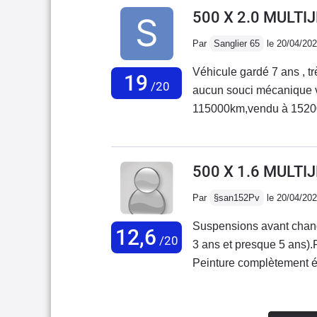
vraiment sympa et très bi
500 X 2.0 MULTI
conduite, les 140 cv assurent,
Par
Sanglier 65
le 20/04/20
assez silencieuse et conf
tissus de sièges, très be
Véhicule gardé 7 ans , 
19
de l'eau....!!!!)J'ai aus
/20
aucun souci mécanique vidange tous les 15000 km courroie de distribution à
baladait. Problème non ré
115000km,vendu à 152000 contrôle technique vierge! Intérieur nick
correctement. Conso un p
bonne voiture sur la neig
bref, voiture agréable à l'
vendue en france.cetainement
terme (turbo...)
conduite !
500 X 1.6 MULTI
Par
§san152Pv
le 20/04/20
Suspensions avant chang
12,6
/20
3 ans et presque 5 ans).R
Peinture complètement éca
Une clé sur les 2 qui ne 
commander une nouvelle 