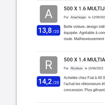
500 X 1.6 MULTI
Par
Anachoups
le 12/09/20
Belle voiture, design inté
13,8
/20
équipée. Agréable à condu
route. Malheureusement au
très mal, tout se met à d
est déplorable, aucune r
ma voiture mais au vu de
500 X 1.4 MULTI
s'enchaînent sans cesse..
Par
Ricolson
le 15/06/2023
Achetée chez Fiat à 40 0
14,2
/20
l'achat les rétroviseurs 
concession. Plus gênant,
dégradé. Retour en con
moteur résolu par la conc