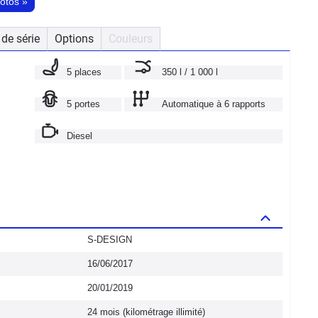
hotos
»
de série
Options
Couleurs
5 places
350 l / 1 000 l
5 portes
Automatique à 6 rapports
Diesel
S-DESIGN
16/06/2017
20/01/2019
24 mois (kilométrage illimité)