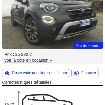
Flottes
Auto
Services
Forum
Plus de photos
»
Moto
Prix :
25 290 €
Marques
voir la cote en occasion
»
Poser votre question sur le forum
Financer
Caractéristiques détaillées
1,59 m