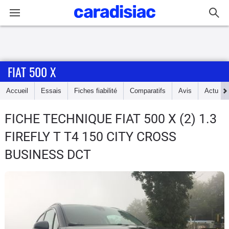
Connexion / Inscription
FIAT 500 X
Accueil
Accueil
Essais
Fiches fiabilité
Comparatifs
Avis
Actu
Actu
FICHE TECHNIQUE FIAT 500 X
(2) 1.3
Essais
FIREFLY T T4 150 CITY CROSS
Guide
BUSINESS DCT
d'achat
Electriques
Utilitaires