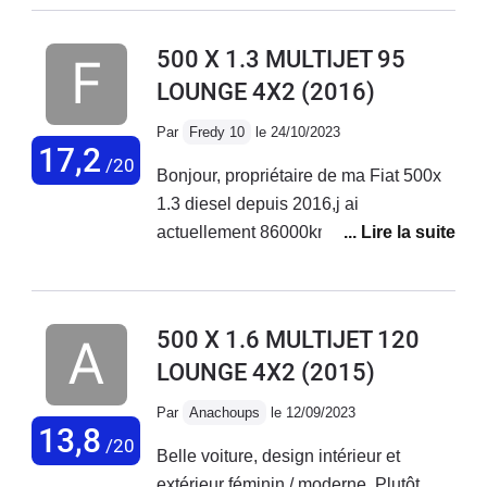
réparations ! Ma voiture est d'ailleurs en vente. Je ne
rachèterai plus chez fiat.
500 X 1.3 MULTIJET 95
LOUNGE 4X2
(2016)
Par
Fredy 10
le 24/10/2023
17,2
/20
Bonjour, propriétaire de ma Fiat 500x
1.3 diesel depuis 2016,j ai
actuellement 86000km au compteur
sans aucun problème sur ce véhicule.
Entretien courant effectué chez Fiat
Troyes. Véhicule très fiable et
500 X 1.6 MULTIJET 120
polyvalent.
LOUNGE 4X2
(2015)
Par
Anachoups
le 12/09/2023
13,8
/20
Belle voiture, design intérieur et
extérieur féminin / moderne. Plutôt