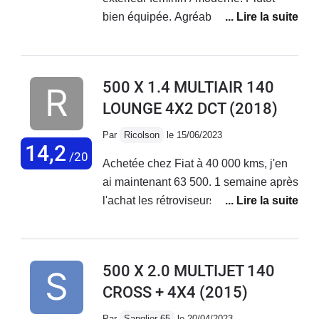
bien équipée. Agréable à conduire sur
de petits et longs trajets + bonne tenue
de route. Malheureusement aucune
fiabilité niveau électronique ! La
500 X 1.4 MULTIAIR 140
voiture vieillit très mal, tout se met à
LOUNGE 4X2 DCT
(2018)
déconner et les réparations
s'enchaînent... Le SAV Fiat est
Par
Ricolson
le 15/06/2023
déplorable, aucune reconnaissance
14,2
/20
Achetée chez Fiat à 40 000 kms, j'en
de leurs défauts de fabrication !
ai maintenant 63 500. 1 semaine après
J'adore ma voiture mais au vu des
l'achat les rétroviseurs électriques ne
coûts de réparations faramineux, des
fonctionnaient pas. Problème résolu
problèmes qui s'enchaînent sans
en concession. Plus gênant, 2 mois
cesse... Je vais la revendre.
après l'achat, le moteur se met en
500 X 2.0 MULTIJET 140
mode dégradé. Retour en concession
CROSS + 4X4
(2015)
en dépanneuse; problème de
reprogrammation moteur résolu par la
Par
Sanglier 65
le 20/04/2023