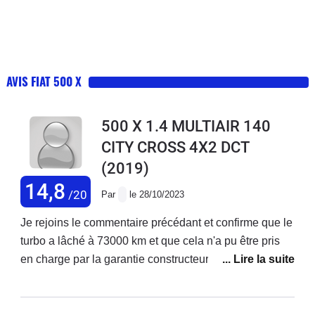
AVIS FIAT 500 X
500 X 1.4 MULTIAIR 140
CITY CROSS 4X2 DCT
(2019)
14,8
/20
Par
le 28/10/2023
Je rejoins le commentaire précédant et confirme que le
turbo a lâché à 73000 km et que cela n'a pu être pris
en charge par la garantie constructeur ! Je précise que
j'ai acheté ce véhicule neuf et que j'enchaîne les
réparations ! Ma voiture est d'ailleurs en vente. Je ne
rachèterai plus chez fiat.