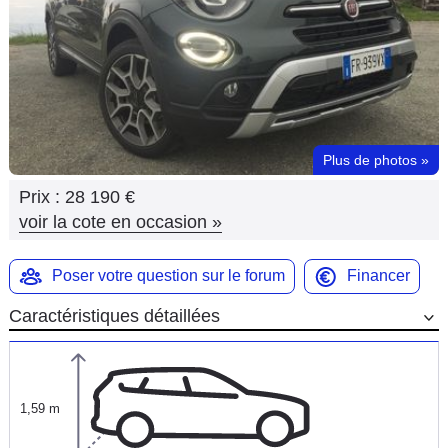
Flottes
Auto
Services
Forum
Plus de photos
»
Prix :
28 190 €
Moto
voir la cote en occasion
»
Marques
Poser votre question sur le forum
Financer
Caractéristiques détaillées
1,59 m