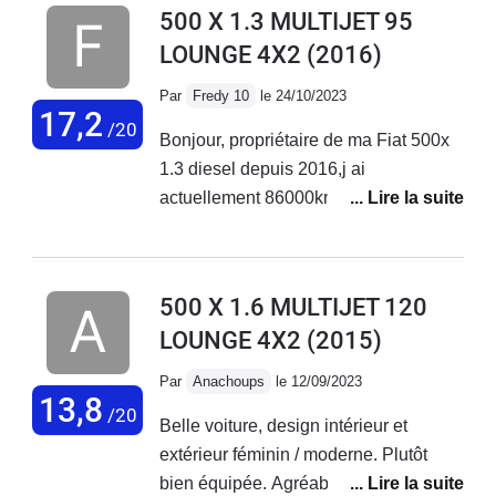
500 X 1.3 MULTIJET 95
LOUNGE 4X2
(2016)
Par
Fredy 10
le 24/10/2023
17,2
/20
Bonjour, propriétaire de ma Fiat 500x
1.3 diesel depuis 2016,j ai
actuellement 86000km au compteur
sans aucun problème sur ce véhicule.
Entretien courant effectué chez Fiat
Troyes. Véhicule très fiable et
500 X 1.6 MULTIJET 120
polyvalent.
LOUNGE 4X2
(2015)
Par
Anachoups
le 12/09/2023
13,8
/20
Belle voiture, design intérieur et
extérieur féminin / moderne. Plutôt
bien équipée. Agréable à conduire sur