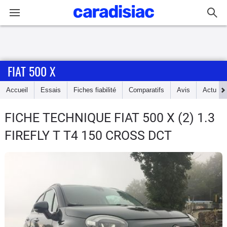
Connexion / Inscription
FIAT 500 X
Accueil
Accueil
Essais
Fiches fiabilité
Comparatifs
Avis
Actu
Actu
FICHE TECHNIQUE FIAT 500 X
(2) 1.3
Essais
FIREFLY T T4 150 CROSS DCT
Guide
d'achat
Electriques
Utilitaires