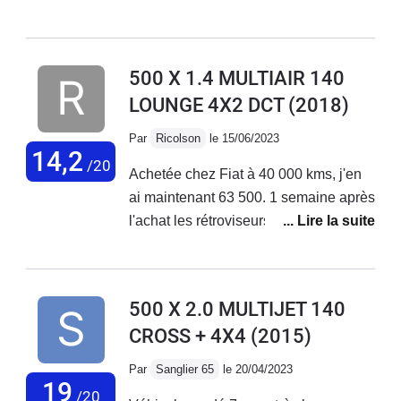
de petits et longs trajets + bonne tenue
de route. Malheureusement aucune
fiabilité niveau électronique ! La
500 X 1.4 MULTIAIR 140
voiture vieillit très mal, tout se met à
LOUNGE 4X2 DCT
(2018)
déconner et les réparations
s'enchaînent... Le SAV Fiat est
Par
Ricolson
le 15/06/2023
déplorable, aucune reconnaissance
14,2
/20
Achetée chez Fiat à 40 000 kms, j'en
de leurs défauts de fabrication !
ai maintenant 63 500. 1 semaine après
J'adore ma voiture mais au vu des
l'achat les rétroviseurs électriques ne
coûts de réparations faramineux, des
fonctionnaient pas. Problème résolu
problèmes qui s'enchaînent sans
en concession. Plus gênant, 2 mois
cesse... Je vais la revendre.
après l'achat, le moteur se met en
500 X 2.0 MULTIJET 140
mode dégradé. Retour en concession
CROSS + 4X4
(2015)
en dépanneuse; problème de
reprogrammation moteur résolu par la
Par
Sanglier 65
le 20/04/2023
concession . Sous garantie.Au niveau
19
/20