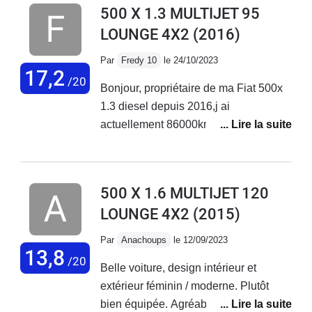
500 X 1.3 MULTIJET 95
LOUNGE 4X2
(2016)
Par
Fredy 10
le 24/10/2023
17,2
/20
Bonjour, propriétaire de ma Fiat 500x
1.3 diesel depuis 2016,j ai
actuellement 86000km au compteur
sans aucun problème sur ce véhicule.
Entretien courant effectué chez Fiat
Troyes. Véhicule très fiable et
500 X 1.6 MULTIJET 120
polyvalent.
LOUNGE 4X2
(2015)
Par
Anachoups
le 12/09/2023
13,8
/20
Belle voiture, design intérieur et
extérieur féminin / moderne. Plutôt
bien équipée. Agréable à conduire sur