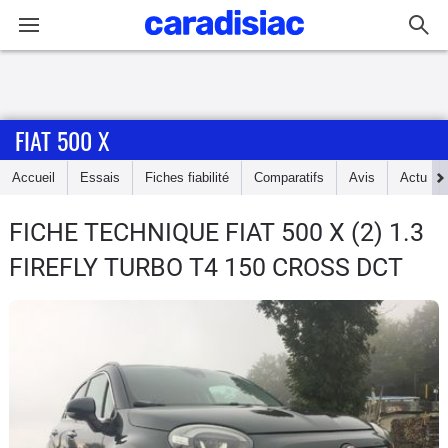
Connexion / Inscription
FIAT 500 X
Accueil
Accueil
Essais
Fiches fiabilité
Comparatifs
Avis
Actu
Actu
FICHE TECHNIQUE FIAT 500 X
(2) 1.3
Essais
FIREFLY TURBO T4 150 CROSS DCT
Guide
d'achat
Electriques
Utilitaires