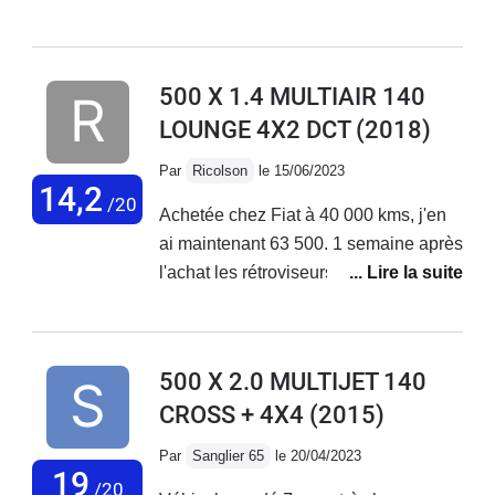
de petits et longs trajets + bonne tenue
de route. Malheureusement aucune
fiabilité niveau électronique ! La
500 X 1.4 MULTIAIR 140
voiture vieillit très mal, tout se met à
LOUNGE 4X2 DCT
(2018)
déconner et les réparations
s'enchaînent... Le SAV Fiat est
Par
Ricolson
le 15/06/2023
déplorable, aucune reconnaissance
14,2
/20
Achetée chez Fiat à 40 000 kms, j'en
de leurs défauts de fabrication !
ai maintenant 63 500. 1 semaine après
J'adore ma voiture mais au vu des
l'achat les rétroviseurs électriques ne
coûts de réparations faramineux, des
fonctionnaient pas. Problème résolu
problèmes qui s'enchaînent sans
en concession. Plus gênant, 2 mois
cesse... Je vais la revendre.
après l'achat, le moteur se met en
500 X 2.0 MULTIJET 140
mode dégradé. Retour en concession
CROSS + 4X4
(2015)
en dépanneuse; problème de
reprogrammation moteur résolu par la
Par
Sanglier 65
le 20/04/2023
concession . Sous garantie.Au niveau
19
/20