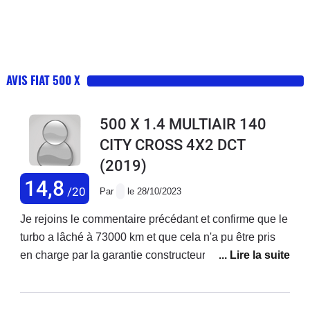
AVIS FIAT 500 X
500 X 1.4 MULTIAIR 140
CITY CROSS 4X2 DCT
(2019)
14,8
/20
Par
le 28/10/2023
Je rejoins le commentaire précédant et confirme que le
turbo a lâché à 73000 km et que cela n'a pu être pris
en charge par la garantie constructeur ! Je précise que
j'ai acheté ce véhicule neuf et que j'enchaîne les
réparations ! Ma voiture est d'ailleurs en vente. Je ne
rachèterai plus chez fiat.