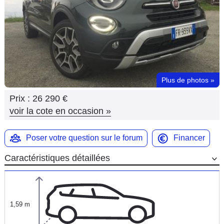
Flottes
Auto
Services
Forum
Plus de photos
»
Prix :
26 290 €
Moto
voir la cote en occasion
»
Marques
Poser votre question sur le forum
Financer
Caractéristiques détaillées
1,59 m