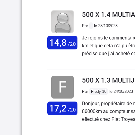
500 X 1.4 MULTI
Par
le 28/10/2023
Je rejoins le commentair
14,8
/20
km et que cela n'a pu êtr
précise que j'ai acheté c
voiture est d'ailleurs en 
500 X 1.3 MULTI
Par
Fredy 10
le 24/10/2023
Bonjour, propriétaire de 
17,2
/20
86000km au compteur san
effectué chez Fiat Troyes.