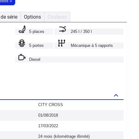
hotos
»
de série
Options
Couleurs
5 places
245 l / 350 l
5 portes
Mécanique à 5 rapports
Diesel
CITY CROSS
01/08/2018
17/03/2022
24 mois (kilométrage illimité)