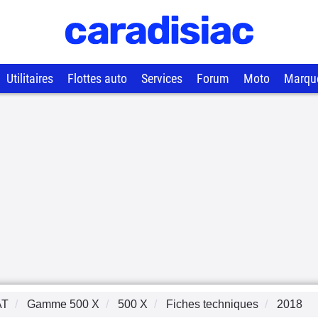
Utilitaires
Flottes auto
Services
Forum
Moto
Marqu
AT
Gamme
500 X
500 X
Fiches techniques
2018