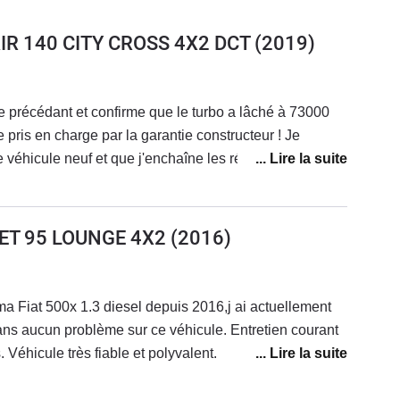
AIR 140 CITY CROSS 4X2 DCT
(2019)
e précédant et confirme que le turbo a lâché à 73000
e pris en charge par la garantie constructeur ! Je
e véhicule neuf et que j'enchaîne les réparations ! Ma
vente. Je ne rachèterai plus chez fiat.
JET 95 LOUNGE 4X2
(2016)
ma Fiat 500x 1.3 diesel depuis 2016,j ai actuellement
s aucun problème sur ce véhicule. Entretien courant
 Véhicule très fiable et polyvalent.