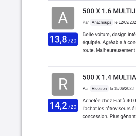
500 X 1.6 MULTI
Par
Anachoups
le 12/09/20
Belle voiture, design inté
13,8
/20
équipée. Agréable à condu
route. Malheureusement au
très mal, tout se met à d
est déplorable, aucune r
ma voiture mais au vu de
500 X 1.4 MULTI
s'enchaînent sans cesse..
Par
Ricolson
le 15/06/2023
Achetée chez Fiat à 40 0
14,2
/20
l'achat les rétroviseurs 
concession. Plus gênant,
dégradé. Retour en con
moteur résolu par la conc