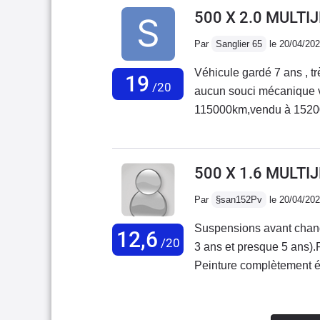
vraiment sympa et très bi
500 X 2.0 MULTI
conduite, les 140 cv assurent,
Par
Sanglier 65
le 20/04/20
assez silencieuse et conf
tissus de sièges, très be
Véhicule gardé 7 ans , 
19
de l'eau....!!!!)J'ai aus
/20
aucun souci mécanique vidange tous les 15000 km courroie de distribution à
baladait. Problème non ré
115000km,vendu à 152000 contrôle technique vierge! Intérieur nick
correctement. Conso un p
bonne voiture sur la neig
bref, voiture agréable à l'
vendue en france.cetainement
terme (turbo...)
conduite !
500 X 1.6 MULTI
Par
§san152Pv
le 20/04/20
Suspensions avant chang
12,6
/20
3 ans et presque 5 ans).R
Peinture complètement éca
Une clé sur les 2 qui ne 
commander une nouvelle 