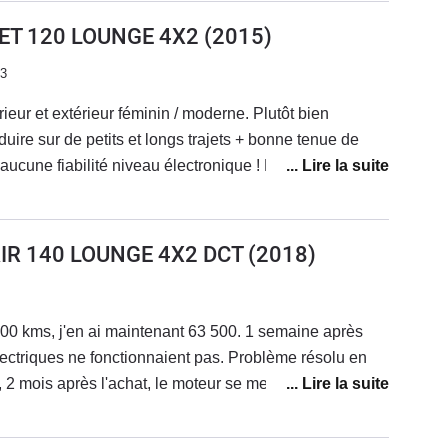
JET 120 LOUNGE 4X2
(2015)
23
rieur et extérieur féminin / moderne. Plutôt bien
ire sur de petits et longs trajets + bonne tenue de
cune fiabilité niveau électronique ! La voiture vieillit
éconner et les réparations s'enchaînent... Le SAV Fiat
econnaissance de leurs défauts de fabrication ! J'adore
s coûts de réparations faramineux, des problèmes qui
AIR 140 LOUNGE 4X2 DCT
(2018)
. Je vais la revendre.
00 kms, j'en ai maintenant 63 500. 1 semaine après
électriques ne fonctionnaient pas. Problème résolu en
 2 mois après l'achat, le moteur se met en mode
cession en dépanneuse; problème de reprogrammation
ession . Sous garantie.Au niveau look, elle est