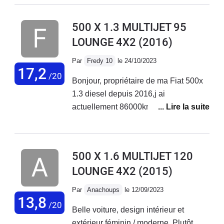
réparations ! Ma voiture est d'ailleurs en vente. Je ne
rachèterai plus chez fiat.
500 X 1.3 MULTIJET 95
LOUNGE 4X2
(2016)
Par
Fredy 10
le 24/10/2023
17,2
/20
Bonjour, propriétaire de ma Fiat 500x
1.3 diesel depuis 2016,j ai
actuellement 86000km au compteur
sans aucun problème sur ce véhicule.
Entretien courant effectué chez Fiat
Troyes. Véhicule très fiable et
500 X 1.6 MULTIJET 120
polyvalent.
LOUNGE 4X2
(2015)
Par
Anachoups
le 12/09/2023
13,8
/20
Belle voiture, design intérieur et
extérieur féminin / moderne. Plutôt