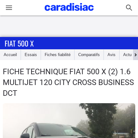
Connexion / Inscription
FIAT 500 X
Accueil
Accueil
Essais
Fiches fiabilité
Comparatifs
Avis
Actu
Actu
FICHE TECHNIQUE FIAT 500 X
(2) 1.6
Essais
MULTIJET 120 CITY CROSS BUSINESS
Guide
DCT
d'achat
Electriques
Utilitaires