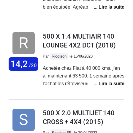
bien équipée. Agréable à conduire sur
de petits et longs trajets + bonne tenue
de route. Malheureusement aucune
fiabilité niveau électronique ! La
500 X 1.4 MULTIAIR 140
voiture vieillit très mal, tout se met à
LOUNGE 4X2 DCT
(2018)
déconner et les réparations
s'enchaînent... Le SAV Fiat est
Par
Ricolson
le 15/06/2023
déplorable, aucune reconnaissance
14,2
/20
Achetée chez Fiat à 40 000 kms, j'en
de leurs défauts de fabrication !
ai maintenant 63 500. 1 semaine après
J'adore ma voiture mais au vu des
l'achat les rétroviseurs électriques ne
coûts de réparations faramineux, des
fonctionnaient pas. Problème résolu
problèmes qui s'enchaînent sans
en concession. Plus gênant, 2 mois
cesse... Je vais la revendre.
après l'achat, le moteur se met en
500 X 2.0 MULTIJET 140
mode dégradé. Retour en concession
CROSS + 4X4
(2015)
en dépanneuse; problème de
reprogrammation moteur résolu par la
Par
Sanglier 65
le 20/04/2023