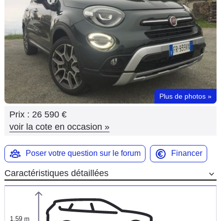
Flottes
Auto
Services
Forum
Plus de photos
»
Moto
Prix :
26 590 €
Marques
voir la cote en occasion
»
Poser votre question sur le forum
Financer
Caractéristiques détaillées
1,59 m