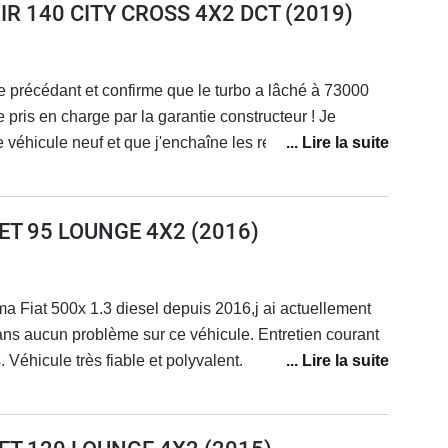
AIR 140 CITY CROSS 4X2 DCT
(2019)
e précédant et confirme que le turbo a lâché à 73000
e pris en charge par la garantie constructeur ! Je
e véhicule neuf et que j'enchaîne les réparations ! Ma
vente. Je ne rachèterai plus chez fiat.
JET 95 LOUNGE 4X2
(2016)
ma Fiat 500x 1.3 diesel depuis 2016,j ai actuellement
s aucun problème sur ce véhicule. Entretien courant
 Véhicule très fiable et polyvalent.