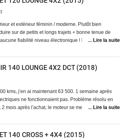
JET 120 LOUNGE 4X2
(2015)
23
rieur et extérieur féminin / moderne. Plutôt bien
ire sur de petits et longs trajets + bonne tenue de
cune fiabilité niveau électronique ! La voiture vieillit
éconner et les réparations s'enchaînent... Le SAV Fiat
econnaissance de leurs défauts de fabrication ! J'adore
s coûts de réparations faramineux, des problèmes qui
AIR 140 LOUNGE 4X2 DCT
(2018)
. Je vais la revendre.
00 kms, j'en ai maintenant 63 500. 1 semaine après
électriques ne fonctionnaient pas. Problème résolu en
 2 mois après l'achat, le moteur se met en mode
cession en dépanneuse; problème de reprogrammation
ession . Sous garantie.Au niveau look, elle est
en finie (plastiques moussés, toit ouvrant...)Au niveau
JET 140 CROSS + 4X4
(2015)