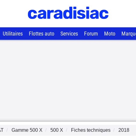
Utilitaires
Flottes auto
Services
Forum
Moto
Marqu
AT
Gamme
500 X
500 X
Fiches techniques
2018