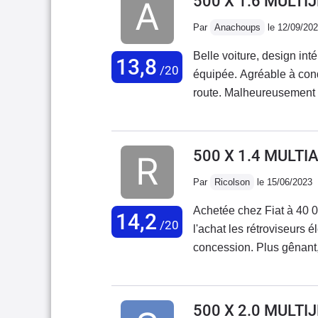
500 X 1.6 MULTI
Par
Anachoups
le 12/09/20
Belle voiture, design inté
13,8
/20
équipée. Agréable à condu
route. Malheureusement au
très mal, tout se met à d
est déplorable, aucune r
ma voiture mais au vu de
500 X 1.4 MULTI
s'enchaînent sans cesse..
Par
Ricolson
le 15/06/2023
Achetée chez Fiat à 40 0
14,2
/20
l'achat les rétroviseurs 
concession. Plus gênant,
dégradé. Retour en con
moteur résolu par la conc
vraiment sympa et très bi
500 X 2.0 MULTI