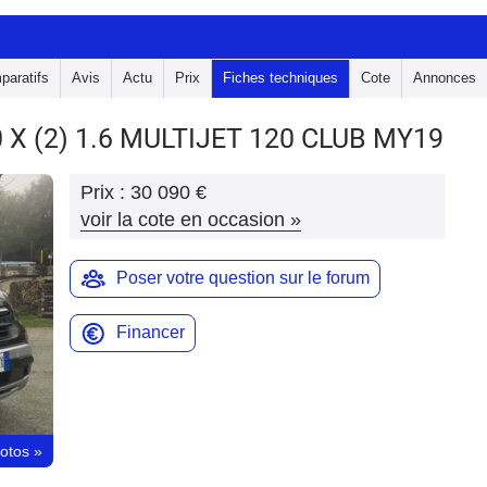
paratifs
Avis
Actu
Prix
Fiches techniques
Cote
Annonces
0 X
(2) 1.6 MULTIJET 120 CLUB MY19
Prix :
30 090 €
voir la cote en occasion
»
Poser votre question sur le forum
Financer
hotos
»