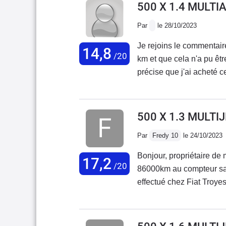
500 X 1.4 MULTI
Par
le 28/10/2023
Je rejoins le commentair
14,8
/20
km et que cela n'a pu êtr
précise que j'ai acheté c
voiture est d'ailleurs en 
500 X 1.3 MULTI
Par
Fredy 10
le 24/10/2023
Bonjour, propriétaire de 
17,2
/20
86000km au compteur san
effectué chez Fiat Troyes.