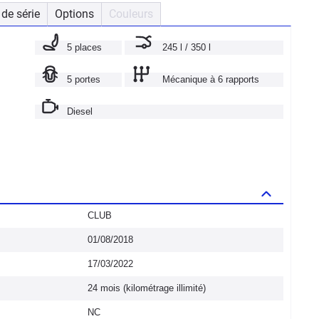
de série
Options
Couleurs
5 places
245 l / 350 l
5 portes
Mécanique à 6 rapports
Diesel
CLUB
01/08/2018
17/03/2022
24 mois (kilométrage illimité)
NC