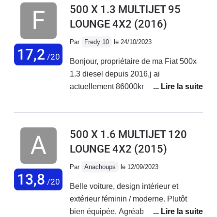
500 X 1.3 MULTIJET 95
LOUNGE 4X2
(2016)
Par
Fredy 10
le 24/10/2023
17,2
/20
Bonjour, propriétaire de ma Fiat 500x
1.3 diesel depuis 2016,j ai
actuellement 86000km au compteur
sans aucun problème sur ce véhicule.
Entretien courant effectué chez Fiat
Troyes. Véhicule très fiable et
500 X 1.6 MULTIJET 120
polyvalent.
LOUNGE 4X2
(2015)
Par
Anachoups
le 12/09/2023
13,8
/20
Belle voiture, design intérieur et
extérieur féminin / moderne. Plutôt
bien équipée. Agréable à conduire sur