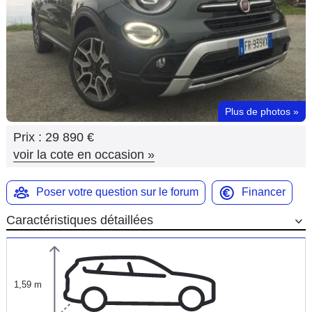
Flottes
Auto
Services
Forum
Plus de photos
»
Prix :
29 890 €
Moto
voir la cote en occasion
»
Marques
Poser votre question sur le forum
Financer
Caractéristiques détaillées
1,59 m