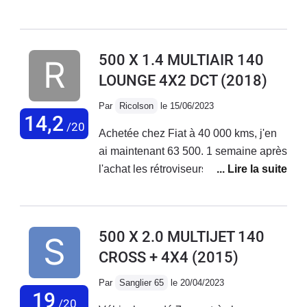
de petits et longs trajets + bonne tenue
de route. Malheureusement aucune
fiabilité niveau électronique ! La
500 X 1.4 MULTIAIR 140
voiture vieillit très mal, tout se met à
LOUNGE 4X2 DCT
(2018)
déconner et les réparations
s'enchaînent... Le SAV Fiat est
Par
Ricolson
le 15/06/2023
déplorable, aucune reconnaissance
14,2
/20
Achetée chez Fiat à 40 000 kms, j'en
de leurs défauts de fabrication !
ai maintenant 63 500. 1 semaine après
J'adore ma voiture mais au vu des
l'achat les rétroviseurs électriques ne
coûts de réparations faramineux, des
fonctionnaient pas. Problème résolu
problèmes qui s'enchaînent sans
en concession. Plus gênant, 2 mois
cesse... Je vais la revendre.
après l'achat, le moteur se met en
500 X 2.0 MULTIJET 140
mode dégradé. Retour en concession
CROSS + 4X4
(2015)
en dépanneuse; problème de
reprogrammation moteur résolu par la
Par
Sanglier 65
le 20/04/2023
concession . Sous garantie.Au niveau
19
/20