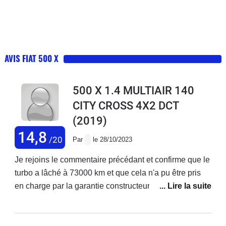
AVIS FIAT 500 X
500 X 1.4 MULTIAIR 140
CITY CROSS 4X2 DCT
(2019)
14,8
/20
Par
le 28/10/2023
Je rejoins le commentaire précédant et confirme que le
turbo a lâché à 73000 km et que cela n'a pu être pris
en charge par la garantie constructeur ! Je précise que
j'ai acheté ce véhicule neuf et que j'enchaîne les
réparations ! Ma voiture est d'ailleurs en vente. Je ne
rachèterai plus chez fiat.