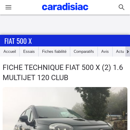
Connexion / Inscription
FIAT 500 X
Accueil
Accueil
Essais
Fiches fiabilité
Comparatifs
Avis
Actu
Actu
FICHE TECHNIQUE FIAT 500 X
(2) 1.6
Essais
MULTIJET 120 CLUB
Guide
d'achat
Electriques
Utilitaires