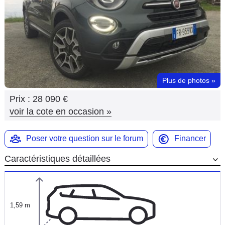
Flottes
Auto
Services
Forum
Plus de photos
»
Prix :
28 090 €
Moto
voir la cote en occasion
»
Marques
Poser votre question sur le forum
Financer
Caractéristiques détaillées
1,59 m