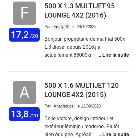
500 X 1.3 MULTIJET 95
LOUNGE 4X2
(2016)
Par
Fredy 10
le 24/10/2023
17,2
/20
Bonjour, propriétaire de ma Fiat 500x
1.3 diesel depuis 2016,j ai
actuellement 86000km au compteur
sans aucun problème sur ce véhicule.
Entretien courant effectué chez Fiat
Troyes. Véhicule très fiable et
500 X 1.6 MULTIJET 120
polyvalent.
LOUNGE 4X2
(2015)
Par
Anachoups
le 12/09/2023
13,8
/20
Belle voiture, design intérieur et
extérieur féminin / moderne. Plutôt
bien équipée. Agréable à conduire sur