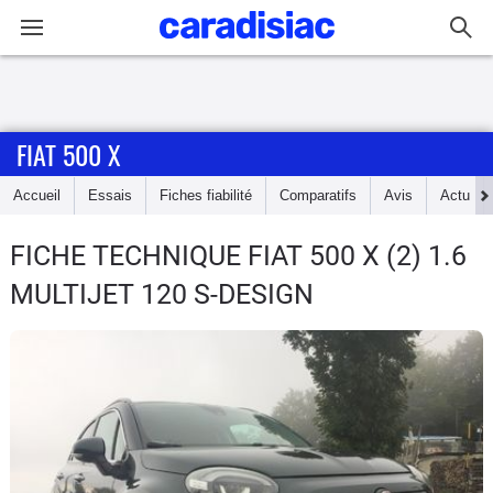
Connexion / Inscription
FIAT 500 X
Accueil
Accueil
Essais
Fiches fiabilité
Comparatifs
Avis
Actu
Actu
FICHE TECHNIQUE FIAT 500 X
(2) 1.6
Essais
MULTIJET 120 S-DESIGN
Guide
d'achat
Electriques
Utilitaires