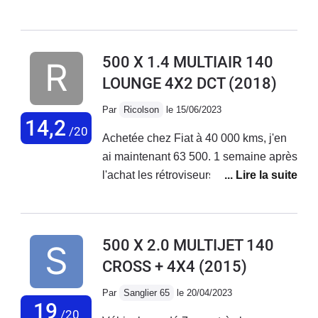
de petits et longs trajets + bonne tenue
de route. Malheureusement aucune
fiabilité niveau électronique ! La
500 X 1.4 MULTIAIR 140
voiture vieillit très mal, tout se met à
LOUNGE 4X2 DCT
(2018)
déconner et les réparations
s'enchaînent... Le SAV Fiat est
Par
Ricolson
le 15/06/2023
déplorable, aucune reconnaissance
14,2
/20
Achetée chez Fiat à 40 000 kms, j'en
de leurs défauts de fabrication !
ai maintenant 63 500. 1 semaine après
J'adore ma voiture mais au vu des
l'achat les rétroviseurs électriques ne
coûts de réparations faramineux, des
fonctionnaient pas. Problème résolu
problèmes qui s'enchaînent sans
en concession. Plus gênant, 2 mois
cesse... Je vais la revendre.
après l'achat, le moteur se met en
500 X 2.0 MULTIJET 140
mode dégradé. Retour en concession
CROSS + 4X4
(2015)
en dépanneuse; problème de
reprogrammation moteur résolu par la
Par
Sanglier 65
le 20/04/2023
concession . Sous garantie.Au niveau
19
/20