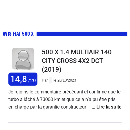
AVIS FIAT 500 X
500 X 1.4 MULTIAIR 140
CITY CROSS 4X2 DCT
(2019)
14,8
/20
Par
le 28/10/2023
Je rejoins le commentaire précédant et confirme que le
turbo a lâché à 73000 km et que cela n'a pu être pris
en charge par la garantie constructeur ! Je précise que
j'ai acheté ce véhicule neuf et que j'enchaîne les
réparations ! Ma voiture est d'ailleurs en vente. Je ne
rachèterai plus chez fiat.