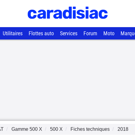
Utilitaires
Flottes auto
Services
Forum
Moto
Marqu
AT
Gamme
500 X
500 X
Fiches techniques
2018