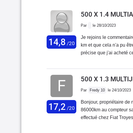
500 X 1.4 MULTI
Par
le 28/10/2023
Je rejoins le commentair
14,8
/20
km et que cela n'a pu êtr
précise que j'ai acheté c
voiture est d'ailleurs en 
500 X 1.3 MULTI
Par
Fredy 10
le 24/10/2023
Bonjour, propriétaire de 
17,2
/20
86000km au compteur san
effectué chez Fiat Troyes.