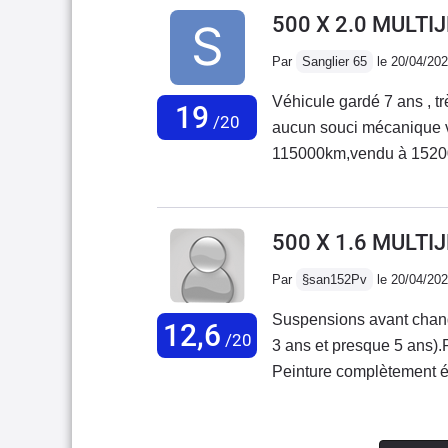
vraiment sympa et très bi
500 X 2.0 MULTI
conduite, les 140 cv assurent,
Par
Sanglier 65
le 20/04/20
assez silencieuse et conf
tissus de sièges, très be
Véhicule gardé 7 ans , 
19
de l'eau....!!!!)J'ai aus
/20
aucun souci mécanique vidange tous les 15000 km courroie de distribution à
baladait. Problème non ré
115000km,vendu à 152000 contrôle technique vierge! Intérieur nick
correctement. Conso un p
bonne voiture sur la neig
bref, voiture agréable à l'
vendue en france.cetainement
terme (turbo...)
conduite !
500 X 1.6 MULTI
Par
§san152Pv
le 20/04/20
Suspensions avant chang
12,6
/20
3 ans et presque 5 ans).R
Peinture complètement éca
Une clé sur les 2 qui ne 
commander une nouvelle 