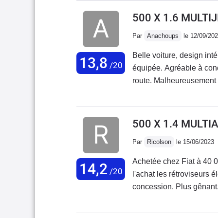
500 X 1.6 MULTI
Par
Anachoups
le 12/09/20
Belle voiture, design inté
13,8
/20
équipée. Agréable à condu
route. Malheureusement au
très mal, tout se met à d
est déplorable, aucune r
ma voiture mais au vu de
500 X 1.4 MULTI
s'enchaînent sans cesse..
Par
Ricolson
le 15/06/2023
Achetée chez Fiat à 40 0
14,2
/20
l'achat les rétroviseurs 
concession. Plus gênant,
dégradé. Retour en con
moteur résolu par la conc