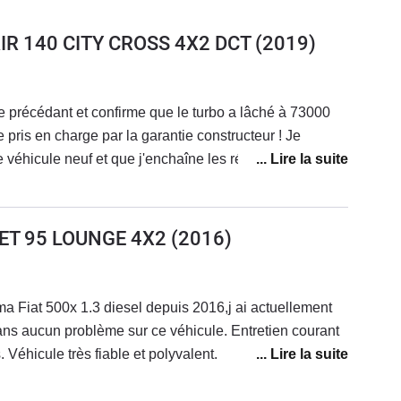
AIR 140 CITY CROSS 4X2 DCT
(2019)
e précédant et confirme que le turbo a lâché à 73000
e pris en charge par la garantie constructeur ! Je
e véhicule neuf et que j'enchaîne les réparations ! Ma
vente. Je ne rachèterai plus chez fiat.
JET 95 LOUNGE 4X2
(2016)
ma Fiat 500x 1.3 diesel depuis 2016,j ai actuellement
s aucun problème sur ce véhicule. Entretien courant
 Véhicule très fiable et polyvalent.