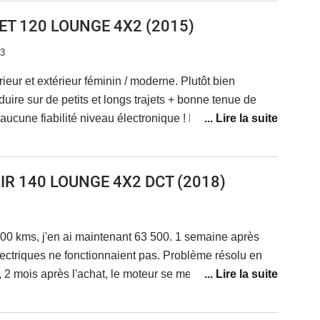
JET 120 LOUNGE 4X2
(2015)
23
rieur et extérieur féminin / moderne. Plutôt bien
ire sur de petits et longs trajets + bonne tenue de
cune fiabilité niveau électronique ! La voiture vieillit
éconner et les réparations s'enchaînent... Le SAV Fiat
econnaissance de leurs défauts de fabrication ! J'adore
s coûts de réparations faramineux, des problèmes qui
AIR 140 LOUNGE 4X2 DCT
(2018)
. Je vais la revendre.
00 kms, j'en ai maintenant 63 500. 1 semaine après
électriques ne fonctionnaient pas. Problème résolu en
 2 mois après l'achat, le moteur se met en mode
cession en dépanneuse; problème de reprogrammation
ession . Sous garantie.Au niveau look, elle est