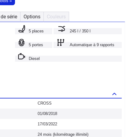
hotos
»
de série
Options
Couleurs
5 places
245 l / 350 l
5 portes
Automatique à 9 rapports
Diesel
CROSS
01/08/2018
17/03/2022
24 mois (kilométrage illimité)