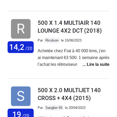
de petits et longs trajets + bonne tenue
de route. Malheureusement aucune
fiabilité niveau électronique ! La
500 X 1.4 MULTIAIR 140
voiture vieillit très mal, tout se met à
LOUNGE 4X2 DCT
(2018)
déconner et les réparations
s'enchaînent... Le SAV Fiat est
Par
Ricolson
le 15/06/2023
déplorable, aucune reconnaissance
14,2
/20
Achetée chez Fiat à 40 000 kms, j'en
de leurs défauts de fabrication !
ai maintenant 63 500. 1 semaine après
J'adore ma voiture mais au vu des
l'achat les rétroviseurs électriques ne
coûts de réparations faramineux, des
fonctionnaient pas. Problème résolu
problèmes qui s'enchaînent sans
en concession. Plus gênant, 2 mois
cesse... Je vais la revendre.
après l'achat, le moteur se met en
500 X 2.0 MULTIJET 140
mode dégradé. Retour en concession
CROSS + 4X4
(2015)
en dépanneuse; problème de
reprogrammation moteur résolu par la
Par
Sanglier 65
le 20/04/2023
concession . Sous garantie.Au niveau
19
/20