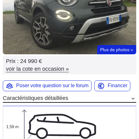
Flottes
Auto
Services
Forum
Plus de photos
»
Prix :
24 990 €
Moto
voir la cote en occasion
»
Marques
Poser votre question sur le forum
Financer
Caractéristiques détaillées
1,59 m