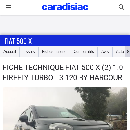
Connexion / Inscription
FIAT 500 X
Accueil
Accueil
Essais
Fiches fiabilité
Comparatifs
Avis
Actu
Actu
FICHE TECHNIQUE FIAT 500 X
(2) 1.0
Essais
FIREFLY TURBO T3 120 BY HARCOURT
Guide
d'achat
Electriques
Utilitaires