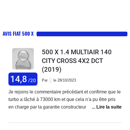
AVIS FIAT 500 X
500 X 1.4 MULTIAIR 140
CITY CROSS 4X2 DCT
(2019)
14,8
/20
Par
le 28/10/2023
Je rejoins le commentaire précédant et confirme que le
turbo a lâché à 73000 km et que cela n'a pu être pris
en charge par la garantie constructeur ! Je précise que
j'ai acheté ce véhicule neuf et que j'enchaîne les
réparations ! Ma voiture est d'ailleurs en vente. Je ne
rachèterai plus chez fiat.