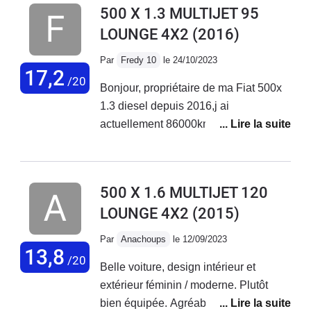
500 X 1.3 MULTIJET 95
LOUNGE 4X2
(2016)
Par
Fredy 10
le 24/10/2023
17,2
/20
Bonjour, propriétaire de ma Fiat 500x
1.3 diesel depuis 2016,j ai
actuellement 86000km au compteur
sans aucun problème sur ce véhicule.
Entretien courant effectué chez Fiat
Troyes. Véhicule très fiable et
500 X 1.6 MULTIJET 120
polyvalent.
LOUNGE 4X2
(2015)
Par
Anachoups
le 12/09/2023
13,8
/20
Belle voiture, design intérieur et
extérieur féminin / moderne. Plutôt
bien équipée. Agréable à conduire sur