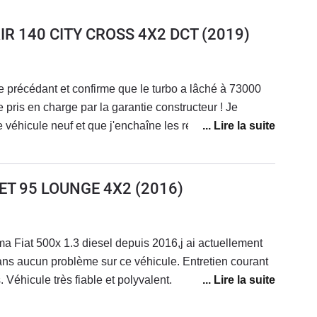
AIR 140 CITY CROSS 4X2 DCT
(2019)
e précédant et confirme que le turbo a lâché à 73000
e pris en charge par la garantie constructeur ! Je
e véhicule neuf et que j'enchaîne les réparations ! Ma
vente. Je ne rachèterai plus chez fiat.
JET 95 LOUNGE 4X2
(2016)
ma Fiat 500x 1.3 diesel depuis 2016,j ai actuellement
s aucun problème sur ce véhicule. Entretien courant
 Véhicule très fiable et polyvalent.