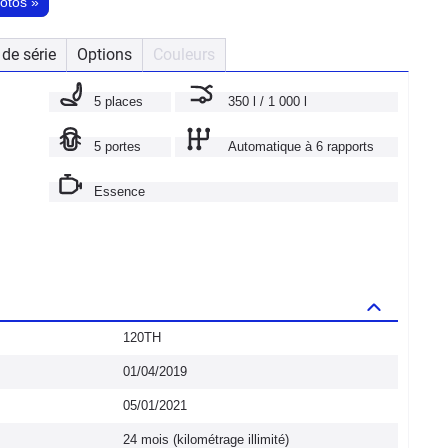
hotos
»
de série
Options
Couleurs
5 places
350 l / 1 000 l
5 portes
Automatique à 6 rapports
Essence
120TH
01/04/2019
05/01/2021
24 mois (kilométrage illimité)