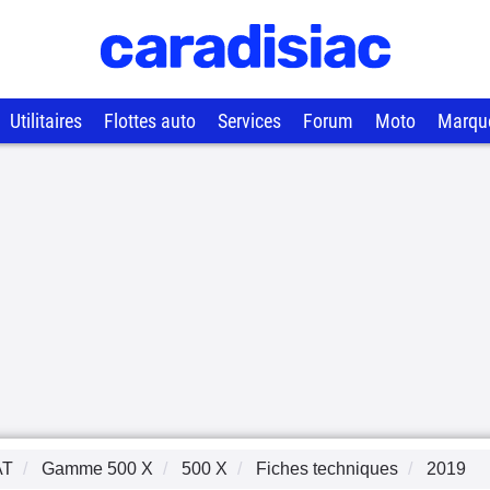
Utilitaires
Flottes auto
Services
Forum
Moto
Marqu
AT
Gamme
500 X
500 X
Fiches techniques
2019