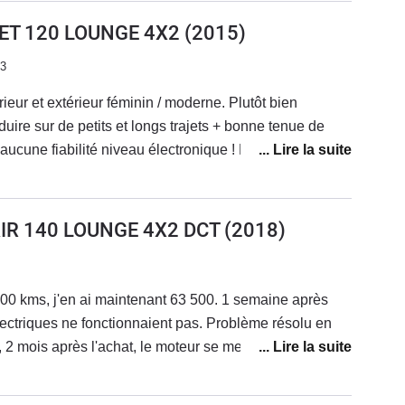
JET 120 LOUNGE 4X2
(2015)
23
rieur et extérieur féminin / moderne. Plutôt bien
ire sur de petits et longs trajets + bonne tenue de
cune fiabilité niveau électronique ! La voiture vieillit
éconner et les réparations s'enchaînent... Le SAV Fiat
econnaissance de leurs défauts de fabrication ! J'adore
s coûts de réparations faramineux, des problèmes qui
AIR 140 LOUNGE 4X2 DCT
(2018)
. Je vais la revendre.
00 kms, j'en ai maintenant 63 500. 1 semaine après
électriques ne fonctionnaient pas. Problème résolu en
 2 mois après l'achat, le moteur se met en mode
cession en dépanneuse; problème de reprogrammation
ession . Sous garantie.Au niveau look, elle est