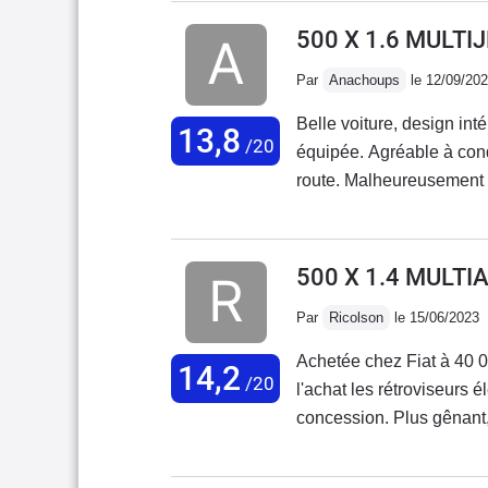
500 X 1.6 MULTI
Par
Anachoups
le 12/09/20
Belle voiture, design inté
13,8
/20
équipée. Agréable à condu
route. Malheureusement au
très mal, tout se met à d
est déplorable, aucune r
ma voiture mais au vu de
500 X 1.4 MULTI
s'enchaînent sans cesse..
Par
Ricolson
le 15/06/2023
Achetée chez Fiat à 40 0
14,2
/20
l'achat les rétroviseurs 
concession. Plus gênant,
dégradé. Retour en con
moteur résolu par la conc