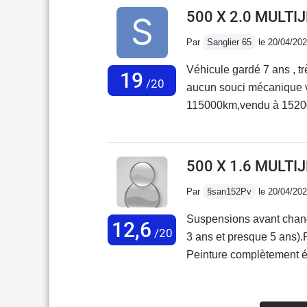
vraiment sympa et très bi
500 X 2.0 MULTI
conduite, les 140 cv assurent,
Par
Sanglier 65
le 20/04/20
assez silencieuse et conf
tissus de sièges, très be
Véhicule gardé 7 ans , 
19
de l'eau....!!!!)J'ai aus
/20
aucun souci mécanique vidange tous les 15000 km courroie de distribution à
baladait. Problème non ré
115000km,vendu à 152000 contrôle technique vierge! Intérieur nick
correctement. Conso un p
bonne voiture sur la neig
bref, voiture agréable à l'
vendue en france.cetainement
terme (turbo...)
conduite !
500 X 1.6 MULTI
Par
§san152Pv
le 20/04/20
Suspensions avant chang
12,6
/20
3 ans et presque 5 ans).R
Peinture complètement éca
Une clé sur les 2 qui ne 
commander une nouvelle 