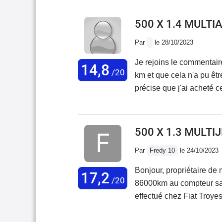
500 X 1.4 MULTI
Par
le 28/10/2023
Je rejoins le commentair
14,8
/20
km et que cela n'a pu êtr
précise que j'ai acheté c
voiture est d'ailleurs en 
500 X 1.3 MULTI
Par
Fredy 10
le 24/10/2023
Bonjour, propriétaire de 
17,2
/20
86000km au compteur san
effectué chez Fiat Troyes.