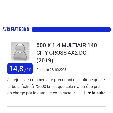
AVIS FIAT 500 X
500 X 1.4 MULTIAIR 140
CITY CROSS 4X2 DCT
(2019)
14,8
/20
Par
le 28/10/2023
Je rejoins le commentaire précédant et confirme que le
turbo a lâché à 73000 km et que cela n'a pu être pris
en charge par la garantie constructeur ! Je précise que
j'ai acheté ce véhicule neuf et que j'enchaîne les
réparations ! Ma voiture est d'ailleurs en vente. Je ne
rachèterai plus chez fiat.