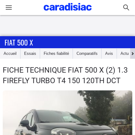
Connexion / Inscription
FIAT 500 X
Accueil
Accueil
Essais
Fiches fiabilité
Comparatifs
Avis
Actu
Actu
FICHE TECHNIQUE FIAT 500 X
(2) 1.3
Essais
FIREFLY TURBO T4 150 120TH DCT
Guide
d'achat
Electriques
Utilitaires