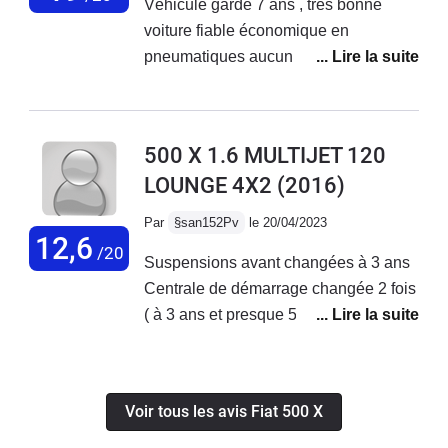
Véhicule gardé 7 ans , très bonne
look, elle est vraiment sympa et très
voiture fiable économique en
bien finie (plastiques moussés, toit
pneumatiques aucun souci mécanique
ouvrant...)Au niveau conduite, les 140
vidange tous les 15000 km courroie de
cv assurent, les palettes au volant sont
distribution à 115000km,vendu à
un plus, et elle est assez silencieuse
152000 contrôle technique vierge!
et confortable. Le coffre est
500 X 1.6 MULTIJET 120
Intérieur nickel, très bonne voiture sur
suffisant.Soucis au niveau des tissus
LOUNGE 4X2
(2016)
la neige . Un regret arrêt de la
de sièges, très beau mais fragiles et
fabrication du moins plus vendue en
surtout très salissants (tachés avec de
Par
§san152Pv
le 20/04/2023
france.cetainement un de mes meilleur
12,6
l'eau....!!!!)J'ai aussi un bruit , passé
/20
Suspensions avant changées à 3 ans
véhicule en 52 années de conduite !
100kms/h, comme si une pièce se
Centrale de démarrage changée 2 fois
baladait. Problème non résolu a ce
( à 3 ans et presque 5
jour... Sinon à ce jour tout fonctionne
ans).Revêtement intérieur toit et portes
correctement. Conso un peu élevée :
décollé avant 4 ans. Peinture
7,8 à 8l de moyenne en roulant
complètement écaillée à l avant du
cool.En bref, voiture agréable à l'oeil et
Voir tous les avis Fiat 500 X
véhicule et au niveau du coffre. Une
à conduire mais j'ai qq doutes sur sa
clé sur les 2 qui ne fonctionne plus ,