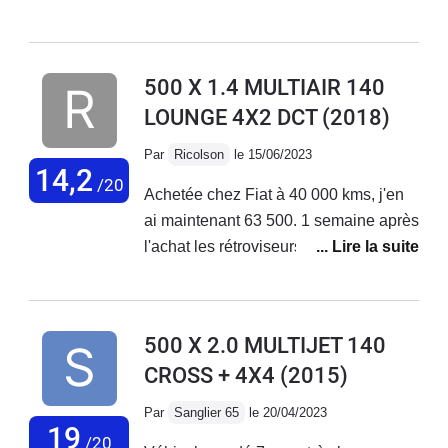
de petits et longs trajets + bonne tenue
de route. Malheureusement aucune
fiabilité niveau électronique ! La
500 X 1.4 MULTIAIR 140
voiture vieillit très mal, tout se met à
LOUNGE 4X2 DCT
(2018)
déconner et les réparations
s'enchaînent... Le SAV Fiat est
Par
Ricolson
le 15/06/2023
déplorable, aucune reconnaissance
14,2
/20
Achetée chez Fiat à 40 000 kms, j'en
de leurs défauts de fabrication !
ai maintenant 63 500. 1 semaine après
J'adore ma voiture mais au vu des
l'achat les rétroviseurs électriques ne
coûts de réparations faramineux, des
fonctionnaient pas. Problème résolu
problèmes qui s'enchaînent sans
en concession. Plus gênant, 2 mois
cesse... Je vais la revendre.
après l'achat, le moteur se met en
500 X 2.0 MULTIJET 140
mode dégradé. Retour en concession
CROSS + 4X4
(2015)
en dépanneuse; problème de
reprogrammation moteur résolu par la
Par
Sanglier 65
le 20/04/2023
concession . Sous garantie.Au niveau
19
/20