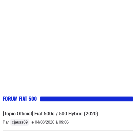
fiabilité à terme (turbo...)
(ce n est pas la pile), 400€ pour en
commander une nouvelle + des euros
en plus pour la programmation de la
clé ( je n ai pas fait donc ne connais
pas le montant total exact) Gouffre
financier pour les pièces. J ai écrit à
Fiat qui m’a répondu que c était l’usure
normal du véhicule ( au bout de 3 ans
!!!)
FORUM FIAT 500
[Topic Officiel] Fiat 500e / 500 Hybrid (2020)
Par
cjauss69
le 04/08/2026 à 09:06