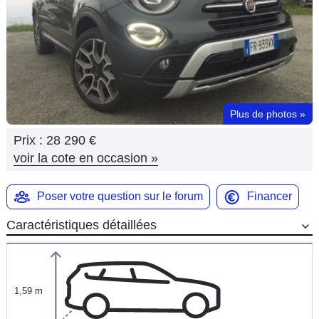
Flottes
Auto
Services
Forum
Plus de photos
»
Prix :
28 290 €
Moto
voir la cote en occasion
»
Marques
Poser votre question sur le forum
Financer
Caractéristiques détaillées
1,59 m