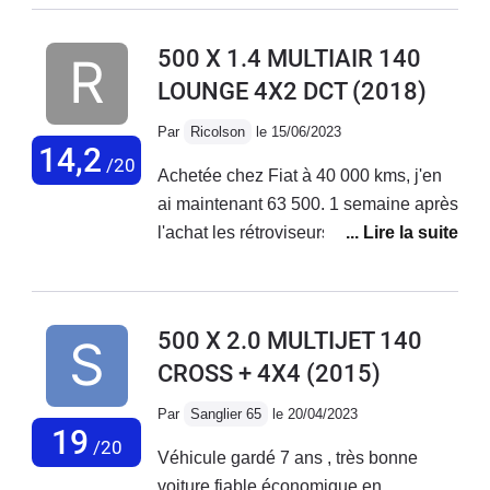
de route. Malheureusement aucune
fiabilité niveau électronique ! La
500 X 1.4 MULTIAIR 140
voiture vieillit très mal, tout se met à
LOUNGE 4X2 DCT
(2018)
déconner et les réparations
s'enchaînent... Le SAV Fiat est
Par
Ricolson
le 15/06/2023
déplorable, aucune reconnaissance
14,2
/20
Achetée chez Fiat à 40 000 kms, j'en
de leurs défauts de fabrication !
ai maintenant 63 500. 1 semaine après
J'adore ma voiture mais au vu des
l'achat les rétroviseurs électriques ne
coûts de réparations faramineux, des
fonctionnaient pas. Problème résolu
problèmes qui s'enchaînent sans
en concession. Plus gênant, 2 mois
cesse... Je vais la revendre.
après l'achat, le moteur se met en
500 X 2.0 MULTIJET 140
mode dégradé. Retour en concession
CROSS + 4X4
(2015)
en dépanneuse; problème de
reprogrammation moteur résolu par la
Par
Sanglier 65
le 20/04/2023
concession . Sous garantie.Au niveau
19
/20
Véhicule gardé 7 ans , très bonne
look, elle est vraiment sympa et très
voiture fiable économique en
bien finie (plastiques moussés, toit