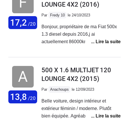
LOUNGE 4X2
(2016)
Par
Fredy 10
le 24/10/2023
17,2
/20
Bonjour, propriétaire de ma Fiat 500x
1.3 diesel depuis 2016,j ai
actuellement 86000km au compteur
sans aucun problème sur ce véhicule.
Entretien courant effectué chez Fiat
Troyes. Véhicule très fiable et
500 X 1.6 MULTIJET 120
polyvalent.
LOUNGE 4X2
(2015)
Par
Anachoups
le 12/09/2023
13,8
/20
Belle voiture, design intérieur et
extérieur féminin / moderne. Plutôt
bien équipée. Agréable à conduire sur
de petits et longs trajets + bonne tenue