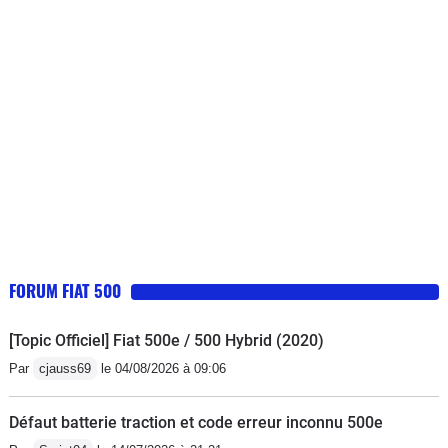
commander une nouvelle + des euros
en plus pour la programmation de la
clé ( je n ai pas fait donc ne connais
pas le montant total exact) Gouffre
financier pour les pièces. J ai écrit à
Fiat qui m’a répondu que c était l’usure
normal du véhicule ( au bout de 3 ans
!!!)
FORUM FIAT 500
[Topic Officiel] Fiat 500e / 500 Hybrid (2020)
Par
cjauss69
le 04/08/2026 à 09:06
Défaut batterie traction et code erreur inconnu 500e