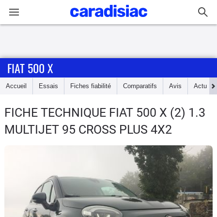
Connexion / Inscription
FIAT 500 X
Accueil
Accueil
Essais
Fiches fiabilité
Comparatifs
Avis
Actu
Actu
FICHE TECHNIQUE FIAT 500 X
(2) 1.3
Essais
MULTIJET 95 CROSS PLUS 4X2
Guide
d'achat
Electriques
Utilitaires