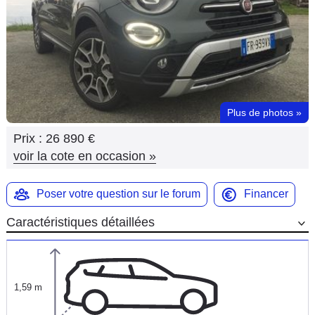
Flottes
Auto
Services
Forum
Plus de photos
»
Prix :
26 890 €
Moto
voir la cote en occasion
»
Marques
Poser votre question sur le forum
Financer
Caractéristiques détaillées
1,59 m