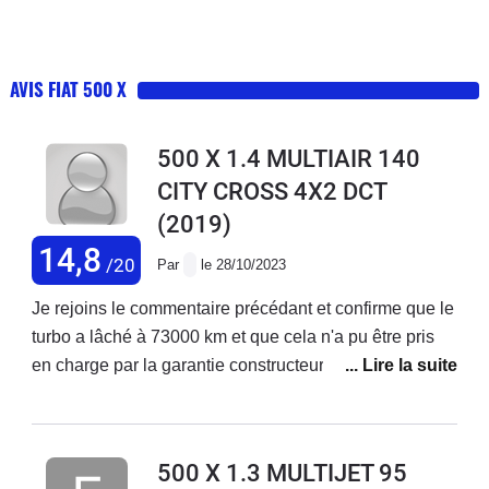
AVIS FIAT 500 X
500 X 1.4 MULTIAIR 140
CITY CROSS 4X2 DCT
(2019)
14,8
/20
Par
le 28/10/2023
Je rejoins le commentaire précédant et confirme que le
turbo a lâché à 73000 km et que cela n'a pu être pris
en charge par la garantie constructeur ! Je précise que
j'ai acheté ce véhicule neuf et que j'enchaîne les
réparations ! Ma voiture est d'ailleurs en vente. Je ne
rachèterai plus chez fiat.
500 X 1.3 MULTIJET 95