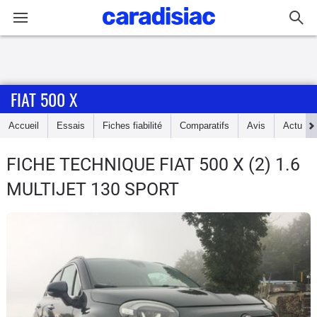
Connexion / Inscription
FIAT 500 X
Accueil
Accueil
Essais
Fiches fiabilité
Comparatifs
Avis
Actu
Actu
FICHE TECHNIQUE FIAT 500 X
(2) 1.6
Essais
MULTIJET 130 SPORT
Guide
d'achat
Electriques
Utilitaires