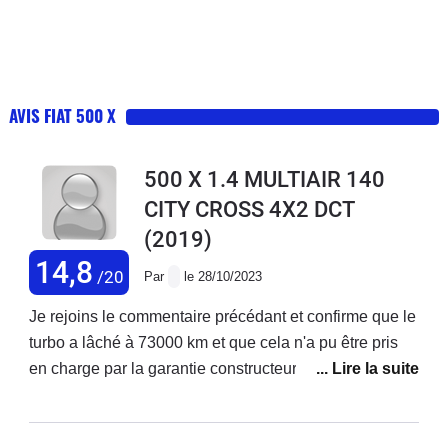
AVIS FIAT 500 X
500 X 1.4 MULTIAIR 140
CITY CROSS 4X2 DCT
(2019)
14,8
/20
Par
le 28/10/2023
Je rejoins le commentaire précédant et confirme que le
turbo a lâché à 73000 km et que cela n'a pu être pris
en charge par la garantie constructeur ! Je précise que
j'ai acheté ce véhicule neuf et que j'enchaîne les
réparations ! Ma voiture est d'ailleurs en vente. Je ne
rachèterai plus chez fiat.