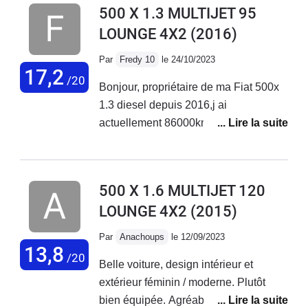
500 X 1.3 MULTIJET 95
LOUNGE 4X2
(2016)
Par
Fredy 10
le 24/10/2023
17,2
/20
Bonjour, propriétaire de ma Fiat 500x
1.3 diesel depuis 2016,j ai
actuellement 86000km au compteur
sans aucun problème sur ce véhicule.
Entretien courant effectué chez Fiat
Troyes. Véhicule très fiable et
500 X 1.6 MULTIJET 120
polyvalent.
LOUNGE 4X2
(2015)
Par
Anachoups
le 12/09/2023
13,8
/20
Belle voiture, design intérieur et
extérieur féminin / moderne. Plutôt
bien équipée. Agréable à conduire sur