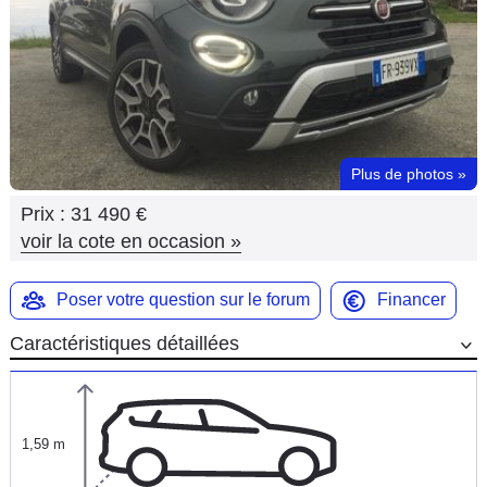
Flottes
Auto
Services
Forum
Plus de photos
»
Prix :
31 490 €
Moto
voir la cote en occasion
»
Marques
Poser votre question sur le forum
Financer
Caractéristiques détaillées
1,59 m