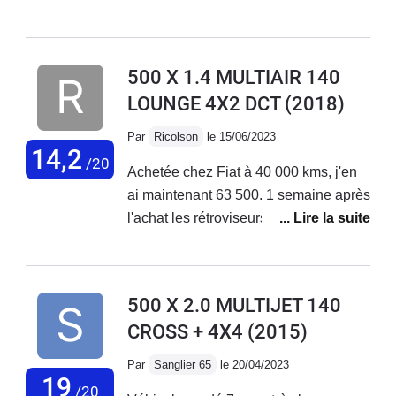
de petits et longs trajets + bonne tenue
de route. Malheureusement aucune
fiabilité niveau électronique ! La
500 X 1.4 MULTIAIR 140
voiture vieillit très mal, tout se met à
LOUNGE 4X2 DCT
(2018)
déconner et les réparations
s'enchaînent... Le SAV Fiat est
Par
Ricolson
le 15/06/2023
déplorable, aucune reconnaissance
14,2
/20
Achetée chez Fiat à 40 000 kms, j'en
de leurs défauts de fabrication !
ai maintenant 63 500. 1 semaine après
J'adore ma voiture mais au vu des
l'achat les rétroviseurs électriques ne
coûts de réparations faramineux, des
fonctionnaient pas. Problème résolu
problèmes qui s'enchaînent sans
en concession. Plus gênant, 2 mois
cesse... Je vais la revendre.
après l'achat, le moteur se met en
500 X 2.0 MULTIJET 140
mode dégradé. Retour en concession
CROSS + 4X4
(2015)
en dépanneuse; problème de
reprogrammation moteur résolu par la
Par
Sanglier 65
le 20/04/2023
concession . Sous garantie.Au niveau
19
/20