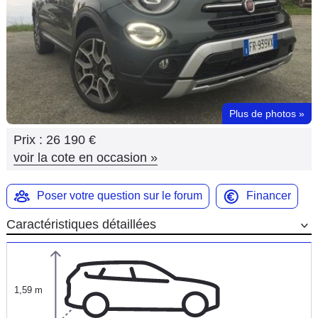
Flottes
Auto
Services
Forum
Plus de photos
»
Prix :
26 190 €
Moto
voir la cote en occasion
»
Marques
Poser votre question sur le forum
Financer
Caractéristiques détaillées
1,59 m