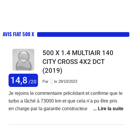
AVIS FIAT 500 X
500 X 1.4 MULTIAIR 140
CITY CROSS 4X2 DCT
(2019)
14,8
/20
Par
le 28/10/2023
Je rejoins le commentaire précédant et confirme que le
turbo a lâché à 73000 km et que cela n'a pu être pris
en charge par la garantie constructeur ! Je précise que
j'ai acheté ce véhicule neuf et que j'enchaîne les
réparations ! Ma voiture est d'ailleurs en vente. Je ne
rachèterai plus chez fiat.