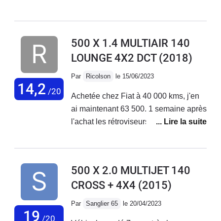
de petits et longs trajets + bonne tenue
de route. Malheureusement aucune
fiabilité niveau électronique ! La
500 X 1.4 MULTIAIR 140
voiture vieillit très mal, tout se met à
LOUNGE 4X2 DCT
(2018)
déconner et les réparations
s'enchaînent... Le SAV Fiat est
Par
Ricolson
le 15/06/2023
déplorable, aucune reconnaissance
14,2
/20
Achetée chez Fiat à 40 000 kms, j'en
de leurs défauts de fabrication !
ai maintenant 63 500. 1 semaine après
J'adore ma voiture mais au vu des
l'achat les rétroviseurs électriques ne
coûts de réparations faramineux, des
fonctionnaient pas. Problème résolu
problèmes qui s'enchaînent sans
en concession. Plus gênant, 2 mois
cesse... Je vais la revendre.
après l'achat, le moteur se met en
500 X 2.0 MULTIJET 140
mode dégradé. Retour en concession
CROSS + 4X4
(2015)
en dépanneuse; problème de
reprogrammation moteur résolu par la
Par
Sanglier 65
le 20/04/2023
concession . Sous garantie.Au niveau
19
/20