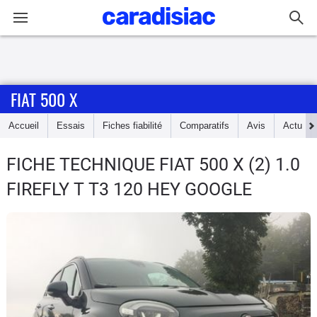
Connexion / Inscription
FIAT 500 X
Accueil
Accueil
Essais
Fiches fiabilité
Comparatifs
Avis
Actu
Actu
FICHE TECHNIQUE FIAT 500 X
(2) 1.0
Essais
FIREFLY T T3 120 HEY GOOGLE
Guide
d'achat
Electriques
Utilitaires