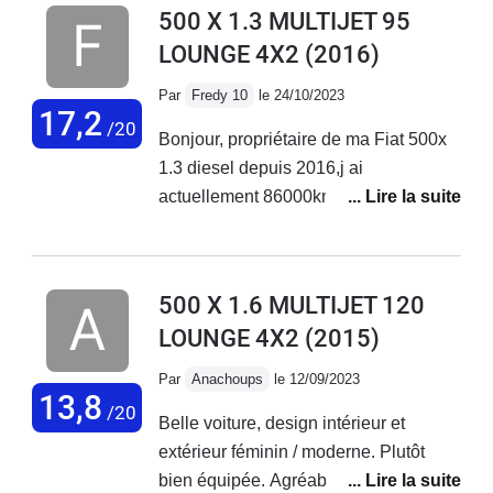
500 X 1.3 MULTIJET 95
LOUNGE 4X2
(2016)
Par
Fredy 10
le 24/10/2023
17,2
/20
Bonjour, propriétaire de ma Fiat 500x
1.3 diesel depuis 2016,j ai
actuellement 86000km au compteur
sans aucun problème sur ce véhicule.
Entretien courant effectué chez Fiat
Troyes. Véhicule très fiable et
500 X 1.6 MULTIJET 120
polyvalent.
LOUNGE 4X2
(2015)
Par
Anachoups
le 12/09/2023
13,8
/20
Belle voiture, design intérieur et
extérieur féminin / moderne. Plutôt
bien équipée. Agréable à conduire sur