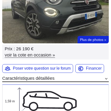
Flottes
Auto
Services
Forum
Plus de photos
»
Prix :
26 190 €
Moto
voir la cote en occasion
»
Marques
Poser votre question sur le forum
Financer
Caractéristiques détaillées
1,59 m