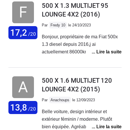
500 X 1.3 MULTIJET 95
LOUNGE 4X2
(2016)
Par
Fredy 10
le 24/10/2023
17,2
/20
Bonjour, propriétaire de ma Fiat 500x
1.3 diesel depuis 2016,j ai
actuellement 86000km au compteur
sans aucun problème sur ce véhicule.
Entretien courant effectué chez Fiat
Troyes. Véhicule très fiable et
500 X 1.6 MULTIJET 120
polyvalent.
LOUNGE 4X2
(2015)
Par
Anachoups
le 12/09/2023
13,8
/20
Belle voiture, design intérieur et
extérieur féminin / moderne. Plutôt
bien équipée. Agréable à conduire sur