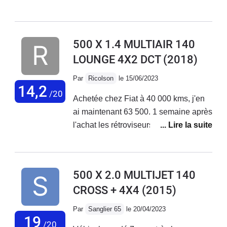
de petits et longs trajets + bonne tenue
de route. Malheureusement aucune
fiabilité niveau électronique ! La
500 X 1.4 MULTIAIR 140
voiture vieillit très mal, tout se met à
LOUNGE 4X2 DCT
(2018)
déconner et les réparations
s'enchaînent... Le SAV Fiat est
Par
Ricolson
le 15/06/2023
déplorable, aucune reconnaissance
14,2
/20
Achetée chez Fiat à 40 000 kms, j'en
de leurs défauts de fabrication !
ai maintenant 63 500. 1 semaine après
J'adore ma voiture mais au vu des
l'achat les rétroviseurs électriques ne
coûts de réparations faramineux, des
fonctionnaient pas. Problème résolu
problèmes qui s'enchaînent sans
en concession. Plus gênant, 2 mois
cesse... Je vais la revendre.
après l'achat, le moteur se met en
500 X 2.0 MULTIJET 140
mode dégradé. Retour en concession
CROSS + 4X4
(2015)
en dépanneuse; problème de
reprogrammation moteur résolu par la
Par
Sanglier 65
le 20/04/2023
concession . Sous garantie.Au niveau
19
/20