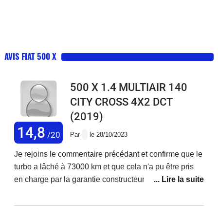
AVIS FIAT 500 X
500 X 1.4 MULTIAIR 140
CITY CROSS 4X2 DCT
(2019)
14,8
/20
Par
le 28/10/2023
Je rejoins le commentaire précédant et confirme que le
turbo a lâché à 73000 km et que cela n'a pu être pris
en charge par la garantie constructeur ! Je précise que
j'ai acheté ce véhicule neuf et que j'enchaîne les
réparations ! Ma voiture est d'ailleurs en vente. Je ne
rachèterai plus chez fiat.