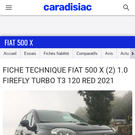
Connexion / Inscription
FIAT 500 X
Accueil
Accueil
Essais
Fiches fiabilité
Comparatifs
Avis
Actu
Actu
FICHE TECHNIQUE FIAT 500 X
(2) 1.0
Essais
FIREFLY TURBO T3 120 RED 2021
Guide
d'achat
Electriques
Utilitaires