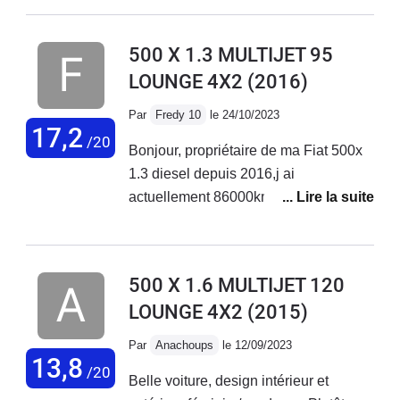
réparations ! Ma voiture est d'ailleurs en vente. Je ne
rachèterai plus chez fiat.
500 X 1.3 MULTIJET 95
LOUNGE 4X2
(2016)
Par
Fredy 10
le 24/10/2023
17,2
/20
Bonjour, propriétaire de ma Fiat 500x
1.3 diesel depuis 2016,j ai
actuellement 86000km au compteur
sans aucun problème sur ce véhicule.
Entretien courant effectué chez Fiat
Troyes. Véhicule très fiable et
500 X 1.6 MULTIJET 120
polyvalent.
LOUNGE 4X2
(2015)
Par
Anachoups
le 12/09/2023
13,8
/20
Belle voiture, design intérieur et