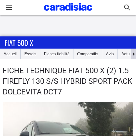
Connexion / Inscription
FIAT 500 X
Accueil
Accueil
Essais
Fiches fiabilité
Comparatifs
Avis
Actu
Actu
FICHE TECHNIQUE FIAT 500 X
(2) 1.5
Essais
FIREFLY 130 S/S HYBRID SPORT PACK
Guide
DOLCEVITA DCT7
d'achat
Electriques
Utilitaires