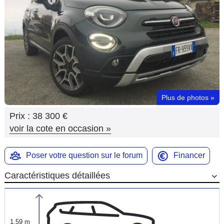
Flottes
Auto
Services
Forum
Plus de photos
»
Moto
Prix :
38 300 €
Marques
voir la cote en occasion
»
Poser votre question sur le forum
Financer
Caractéristiques détaillées
1,59 m