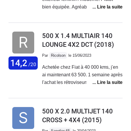
bien équipée. Agréable à conduire sur
de petits et longs trajets + bonne tenue
de route. Malheureusement aucune
fiabilité niveau électronique ! La
500 X 1.4 MULTIAIR 140
voiture vieillit très mal, tout se met à
LOUNGE 4X2 DCT
(2018)
déconner et les réparations
s'enchaînent... Le SAV Fiat est
Par
Ricolson
le 15/06/2023
déplorable, aucune reconnaissance
14,2
/20
Achetée chez Fiat à 40 000 kms, j'en
de leurs défauts de fabrication !
ai maintenant 63 500. 1 semaine après
J'adore ma voiture mais au vu des
l'achat les rétroviseurs électriques ne
coûts de réparations faramineux, des
fonctionnaient pas. Problème résolu
problèmes qui s'enchaînent sans
en concession. Plus gênant, 2 mois
cesse... Je vais la revendre.
après l'achat, le moteur se met en
500 X 2.0 MULTIJET 140
mode dégradé. Retour en concession
CROSS + 4X4
(2015)
en dépanneuse; problème de
reprogrammation moteur résolu par la
Par
Sanglier 65
le 20/04/2023