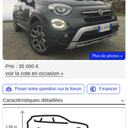
Flottes
Auto
Services
Forum
Plus de photos
»
Moto
Prix :
35 000 €
Marques
voir la cote en occasion
»
Poser votre question sur le forum
Financer
Caractéristiques détaillées
1,60 m