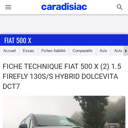
Connexion / Inscription
FIAT 500 X
Accueil
Accueil
Essais
Fiches fiabilité
Comparatifs
Avis
Actu
Actu
FICHE TECHNIQUE FIAT 500 X
(2) 1.5
Essais
FIREFLY 130S/S HYBRID DOLCEVITA
Guide
DCT7
d'achat
Electriques
Utilitaires