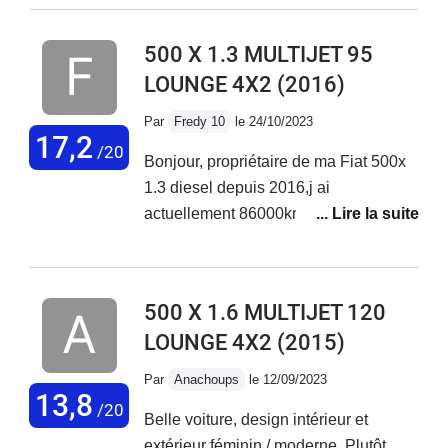
réparations ! Ma voiture est d'ailleurs en vente. Je ne
rachèterai plus chez fiat.
500 X 1.3 MULTIJET 95
LOUNGE 4X2
(2016)
Par
Fredy 10
le 24/10/2023
17,2
/20
Bonjour, propriétaire de ma Fiat 500x
1.3 diesel depuis 2016,j ai
actuellement 86000km au compteur
sans aucun problème sur ce véhicule.
Entretien courant effectué chez Fiat
Troyes. Véhicule très fiable et
500 X 1.6 MULTIJET 120
polyvalent.
LOUNGE 4X2
(2015)
Par
Anachoups
le 12/09/2023
13,8
/20
Belle voiture, design intérieur et
extérieur féminin / moderne. Plutôt